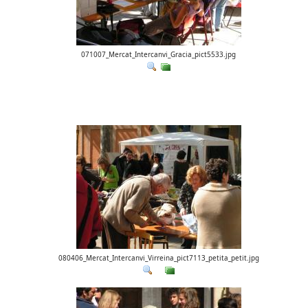
071007_Mercat_Intercanvi_Gracia_pict5533.jpg
080406_Mercat_Intercanvi_Virreina_pict7113_petita_petit.jpg