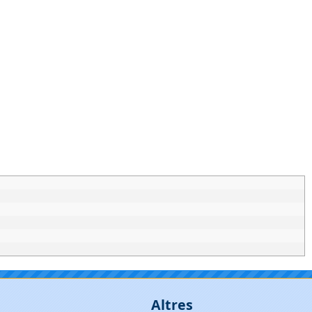
Altres