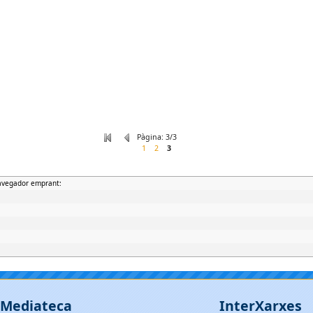
Pàgina
:
3
/
3
1
2
3
 navegador emprant:
Mediateca
InterXarxes