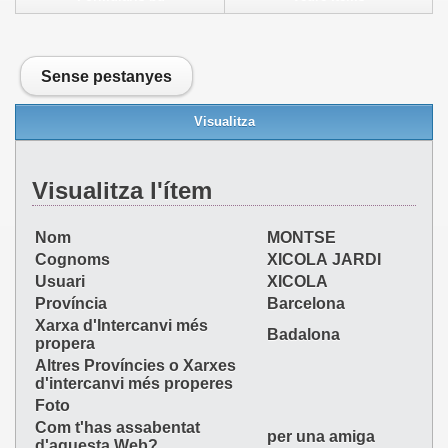
Sense pestanyes
Visualitza
Visualitza l'ítem
Nom
MONTSE
Cognoms
XICOLA JARDI
Usuari
XICOLA
Província
Barcelona
Xarxa d'Intercanvi més
Badalona
propera
Altres Províncies o Xarxes
d'intercanvi més properes
Foto
Com t'has assabentat
per una amiga
d'aquesta Web?