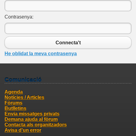
Contrasenya:
Connecta't
He oblidat la meva contrasenya
Comunicació
Agenda
Notícies / Articles
Fòrums
Butlletins
Envia missatges privats
Demana ajuda al fòrum
Contacta als organitzadors
Avisa d'un error