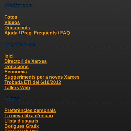
Mediateca
Fotos
Videos
Documents
Ajuda / Preg. Freqüents / FAQ
InterXarxes
Inici
Directori de Xarxes
Donacions
Economia
Suggeriments per a noves Xarxes
Trobada ETI del 6/10/2012
Tallers Web
Altres
Preferències personals
La meva fitxa d'usuari
Llista d'usuaris
Botigues Gratix