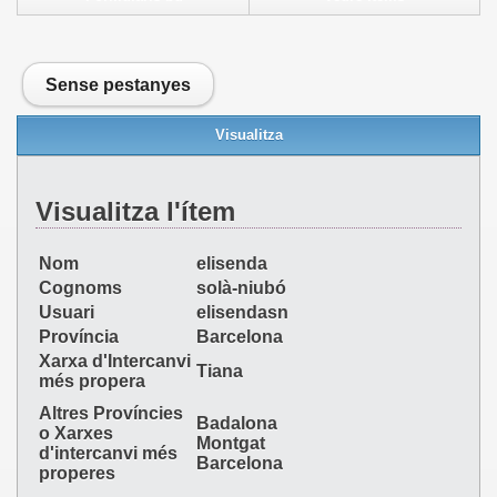
Sense pestanyes
Visualitza
Visualitza l'ítem
Nom
elisenda
Cognoms
solà-niubó
Usuari
elisendasn
Província
Barcelona
Xarxa d'Intercanvi
Tiana
més propera
Altres Províncies
Badalona
o Xarxes
Montgat
d'intercanvi més
Barcelona
properes