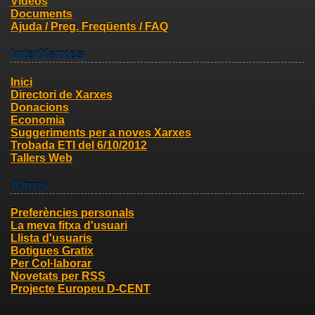
Videos
Documents
Ajuda / Preg. Freqüents / FAQ
InterXarxes
Inici
Directori de Xarxes
Donacions
Economia
Suggeriments per a noves Xarxes
Trobada ETI del 6/10/2012
Tallers Web
Altres
Preferències personals
La meva fitxa d'usuari
Llista d'usuaris
Botigues Gratix
Per Col·laborar
Novetats per RSS
Projecte Europeu D-CENT