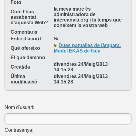
Foto
la meva mare és
Com t'has
administradora de
assabentat
intercanvis.org i fa temps que
d'aquesta Web?
coneixem la vostra web
Comentaris
Estic d'acord
Si
Dues pantalles de làmpara.
Què ofereixo
Model EKÄS de Ikea
El que demano
divendres 24/Maig/2013
Creat/da
14:15:28
Última
divendres 24/Maig/2013
modificació
14:15:28
Nom d'usuari:
Contrasenya: