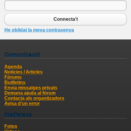
Connecta't
He oblidat la meva contrasenya
Comunicació
Agenda
Notícies / Articles
Fòrums
Butlletins
Envia missatges privats
Demana ajuda al fòrum
Contacta als organitzadors
Avisa d'un error
Mediateca
Fotos