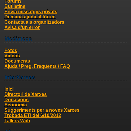
Fòrums
Butlletins
Envia missatges privats
Demana ajuda al fòrum
Contacta als organitzadors
Avisa d'un error
Mediateca
Fotos
Videos
Documents
Ajuda / Preg. Freqüents / FAQ
InterXarxes
Inici
Directori de Xarxes
Donacions
Economia
Suggeriments per a noves Xarxes
Trobada ETI del 6/10/2012
Tallers Web