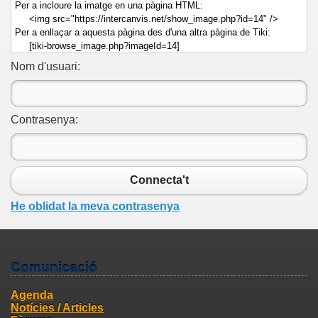
Per a incloure la imatge en una pàgina HTML:
<img src="https://intercanvis.net/show_image.php?id=14" />
Per a enllaçar a aquesta pàgina des d'una altra pàgina de Tiki:
[tiki-browse_image.php?imageId=14]
Nom d'usuari:
Contrasenya:
Connecta't
He oblidat la meva contrasenya
Comunicació
Agenda
Notícies / Articles