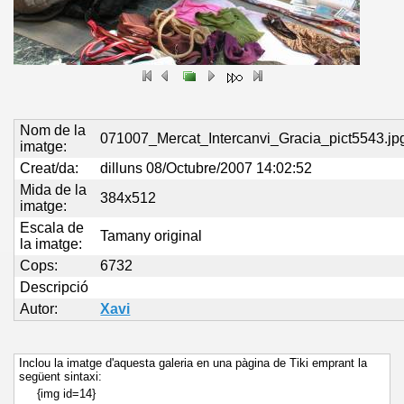
Nom de la
071007_Mercat_Intercanvi_Gracia_pict5543.jp
imatge:
Creat/da:
dilluns 08/Octubre/2007 14:02:52
Mida de la
384x512
imatge:
Escala de
Tamany original
la imatge:
Cops:
6732
Descripció
Autor:
Xavi
Inclou la imatge d'aquesta galeria en una pàgina de Tiki emprant la
següent sintaxi:
{img id=14}