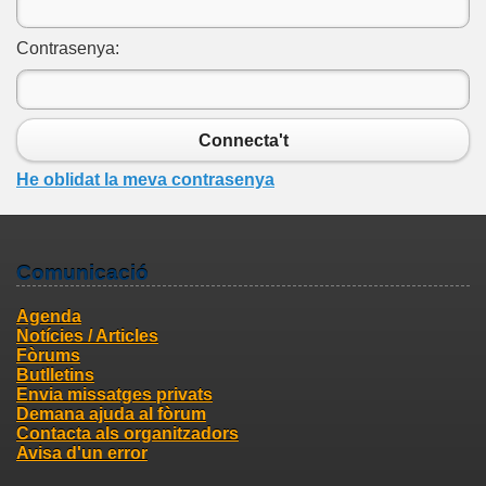
Contrasenya:
Connecta't
He oblidat la meva contrasenya
Comunicació
Agenda
Notícies / Articles
Fòrums
Butlletins
Envia missatges privats
Demana ajuda al fòrum
Contacta als organitzadors
Avisa d'un error