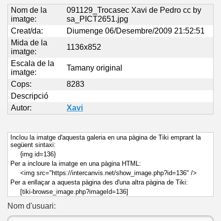
Nom de la
091129_Trocasec Xavi de Pedro cc by
imatge:
sa_PICT2651.jpg
Creat/da:
Diumenge 06/Desembre/2009 21:52:51
Mida de la
1136x852
imatge:
Escala de la
Tamany original
imatge:
Cops:
8283
Descripció
Autor:
Xavi
Inclou la imatge d'aquesta galeria en una pàgina de Tiki emprant la
següent sintaxi:
{img id=136}
Per a incloure la imatge en una pàgina HTML:
<img src="https://intercanvis.net/show_image.php?id=136" />
Per a enllaçar a aquesta pàgina des d'una altra pàgina de Tiki:
[tiki-browse_image.php?imageId=136]
Nom d'usuari: