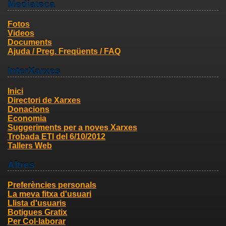
Mediateca
Fotos
Videos
Documents
Ajuda / Preg. Freqüents / FAQ
InterXarxes
Inici
Directori de Xarxes
Donacions
Economia
Suggeriments per a noves Xarxes
Trobada ETI del 6/10/2012
Tallers Web
Altres
Preferències personals
La meva fitxa d'usuari
Llista d'usuaris
Botigues Gratix
Per Col·laborar