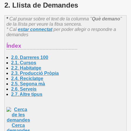
2. Llista de Demandes
*
Cal punxar sobre el text de la columna "
Què demano
"
de la llista per veure la fitxa sencera.
* Cal
estar connectat
per poder afegir o respondre a
demandes
Índex
2.0. Darreres 100
2.1.
Cursos
2.2.
Habitatge
2.3.
Producció Pròpia
2.4.
Reciclatge
2.5.
Segona mà
2.6.
Serveis
2.7.
Altre
tipus
Cerca
demandes