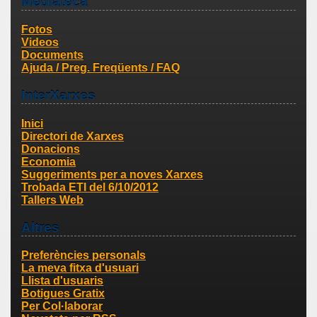
Mediateca
Fotos
Videos
Documents
Ajuda / Preg. Freqüents / FAQ
InterXarxes
Inici
Directori de Xarxes
Donacions
Economia
Suggeriments per a noves Xarxes
Trobada ETI del 6/10/2012
Tallers Web
Altres
Preferències personals
La meva fitxa d'usuari
Llista d'usuaris
Botigues Gratix
Per Col·laborar