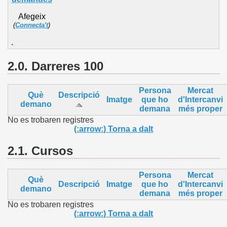
Afegeix
(
Connecta't
)
.
2.0. Darreres 100
Persona
Mercat
Què
Descripció
Imatge
que ho
d'Intercanvi
demano
demana
més proper
No es trobaren registres
(:arrow:) Torna a dalt
2.1.
Cursos
Persona
Mercat
Què
Descripció
Imatge
que ho
d'Intercanvi
demano
demana
més proper
No es trobaren registres
(:arrow:) Torna a dalt