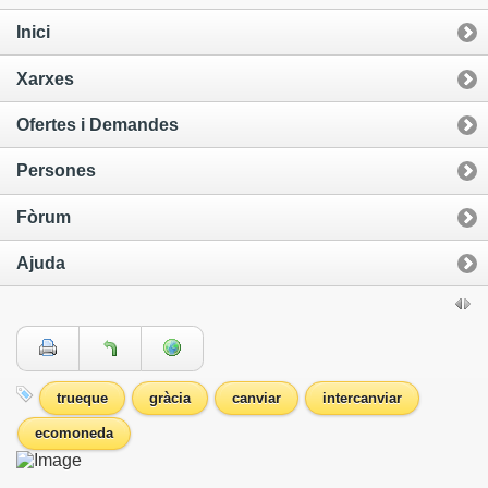
Inici
Xarxes
Ofertes i Demandes
Persones
Fòrum
Ajuda
trueque
gràcia
canviar
intercanviar
ecomoneda