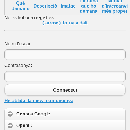
Persona
Mercat
Què
Descripció
Imatge
que ho
d'Intercanvi
demano
demana
més proper
No es trobaren registres
(:arrow:) Torna a dalt
Nom d'usuari:
Contrasenya:
Connecta't
He oblidat la meva contrasenya
Cerca a Google
OpenID