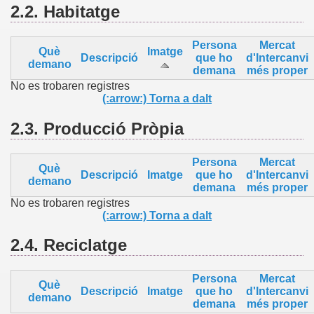
2.2.
Habitatge
Persona
Mercat
Què
Imatge
Descripció
que ho
d'Intercanvi
demano
demana
més proper
No es trobaren registres
(:arrow:) Torna a dalt
2.3.
Producció Pròpia
Persona
Mercat
Què
Descripció
Imatge
que ho
d'Intercanvi
demano
demana
més proper
No es trobaren registres
(:arrow:) Torna a dalt
2.4.
Reciclatge
Persona
Mercat
Què
Descripció
Imatge
que ho
d'Intercanvi
demano
demana
més proper