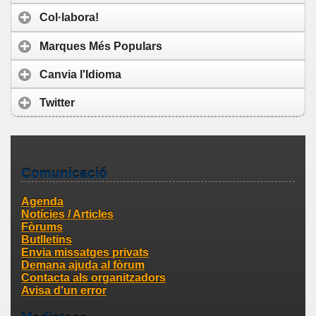
Col·labora!
Marques Més Populars
Canvia l'Idioma
Twitter
Comunicació
Agenda
Notícies / Articles
Fòrums
Butlletins
Envia missatges privats
Demana ajuda al fòrum
Contacta als organitzadors
Avisa d'un error