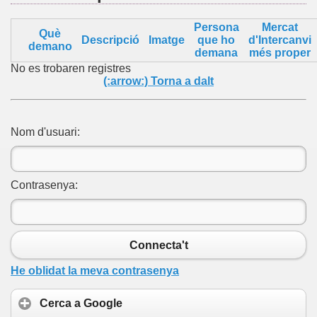
Persona
Mercat
Què
Descripció
Imatge
que ho
d'Intercanvi
demano
demana
més proper
No es trobaren registres
(:arrow:) Torna a dalt
Nom d'usuari:
Contrasenya:
Connecta't
He oblidat la meva contrasenya
Cerca a Google