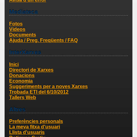
Mediateca
Fotos
Videos
Documents
Ajuda / Preg. Freqüents / FAQ
InterXarxes
Inici
Directori de Xarxes
Donacions
Economia
Suggeriments per a noves Xarxes
Trobada ETI del 6/10/2012
Tallers Web
Altres
Preferències personals
La meva fitxa d'usuari
Llista d'usuaris