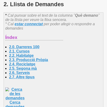
2. Llista de Demandes
*
Cal punxar sobre el text de la columna "
Què demano
"
de la llista per veure la fitxa sencera.
* Cal
estar connectat
per poder afegir o respondre a
demandes
Índex
2.0. Darreres 100
2.1.
Cursos
2.2.
Habitatge
2.3.
Producció Pròpia
2.4.
Reciclatge
2.5.
Segona mà
2.6.
Serveis
2.7.
Altre
tipus
Cerca
demandes