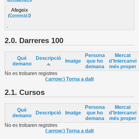
Afegeix
(
Connecta't
)
.
2.0. Darreres 100
Persona
Mercat
Què
Descripció
Imatge
que ho
d'Intercanvi
demano
demana
més proper
No es trobaren registres
(:arrow:) Torna a dalt
2.1.
Cursos
Persona
Mercat
Què
Descripció
Imatge
que ho
d'Intercanvi
demano
demana
més proper
No es trobaren registres
(:arrow:) Torna a dalt