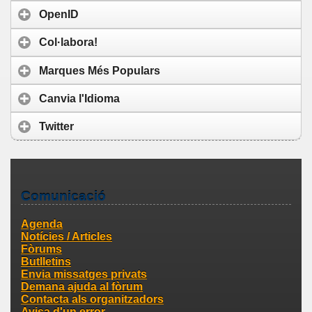
OpenID
Col·labora!
Marques Més Populars
Canvia l'Idioma
Twitter
Comunicació
Agenda
Notícies / Articles
Fòrums
Butlletins
Envia missatges privats
Demana ajuda al fòrum
Contacta als organitzadors
Avisa d'un error