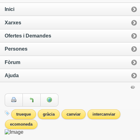
Inici
Xarxes
Ofertes i Demandes
Persones
Fòrum
Ajuda
trueque
gràcia
canviar
intercanviar
ecomoneda