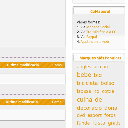
Col·labora!
Vàries formes:
1.
Via
Moneda Social
2.
Via
Transferència a CC
3.
Via
Paypal
4.
Ajudant en la web
Marques Més Populars
Última modificació
Coms
angles
armari
bebe
bici
bicicleta
bolso
bossa
cd
cotxe
cuina
de
Última modificació
Coms
decoració
dona
dvd
esport
fotos
fusta
funda
gratis