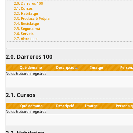
2.0. Darreres 100
2.1.
Cursos
2.2.
Habitatge
2.3.
Producció Pròpia
2.4.
Reciclatge
2.5.
Segona mà
2.6.
Serveis
2.7.
Altre
tipus
2.0. Darreres 100
Què demano
Descripció
Imatge
Person
No es trobaren registres
2.1.
Cursos
Què demano
Descripció
Imatge
Persona 
No es trobaren registres
2.2.
Habitatge