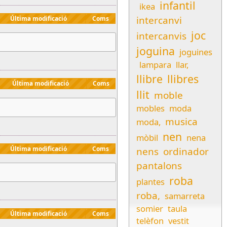
infantil
ikea
intercanvi
Última modificació
Coms
joc
intercanvis
joguina
joguines
lampara
llar,
llibre
llibres
Última modificació
Coms
llit
moble
mobles
moda
musica
moda,
nen
mòbil
nena
Última modificació
Coms
nens
ordinador
pantalons
roba
plantes
roba,
samarreta
somier
taula
Última modificació
Coms
telèfon
vestit