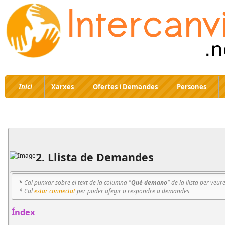
Inici
Xarxes
Ofertes i Demandes
Persones
2. Llista de Demandes
*
Cal punxar sobre el text de la columna "
Què demano
" de la llista per veur
* Cal
estar connectat
per poder afegir o respondre a demandes
Índex