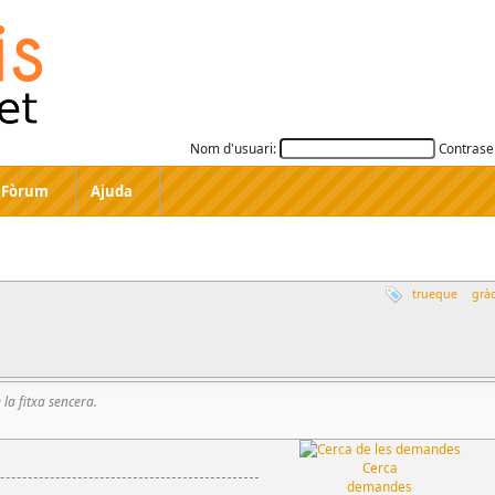
Nom d'usuari:
Contrase
Fòrum
Ajuda
trueque
gràc
e la fitxa sencera.
Cerca
demandes