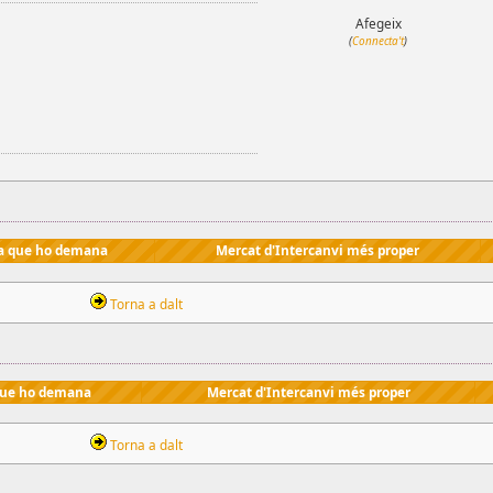
Afegeix
(
Connecta't
)
a que ho demana
Mercat d'Intercanvi més proper
Torna a dalt
que ho demana
Mercat d'Intercanvi més proper
Torna a dalt