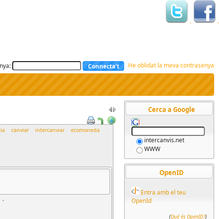
.
.
He oblidat la meva contrasenya
nya:
Cerca a Google
ia
canviar
intercanviar
ecomoneda
intercanvis.net
WWW
OpenID
Entra amb el teu
.
OpenId
(
Qué és OpenID?
)