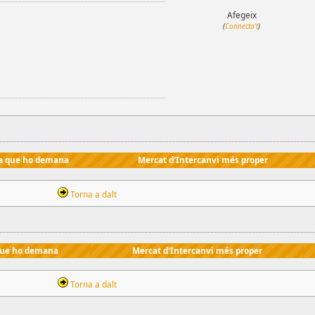
Afegeix
(
Connecta't
)
a que ho demana
Mercat d'Intercanvi més proper
Torna a dalt
que ho demana
Mercat d'Intercanvi més proper
Torna a dalt