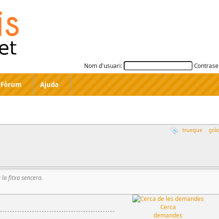
Nom d'usuari:
Contrase
Fòrum
Ajuda
trueque
gràc
e la fitxa sencera.
Cerca
demandes