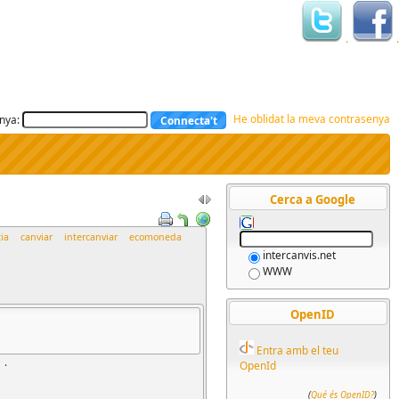
.
.
He oblidat la meva contrasenya
nya:
Cerca a Google
ia
canviar
intercanviar
ecomoneda
intercanvis.net
WWW
OpenID
Entra amb el teu
.
OpenId
(
Qué és OpenID?
)