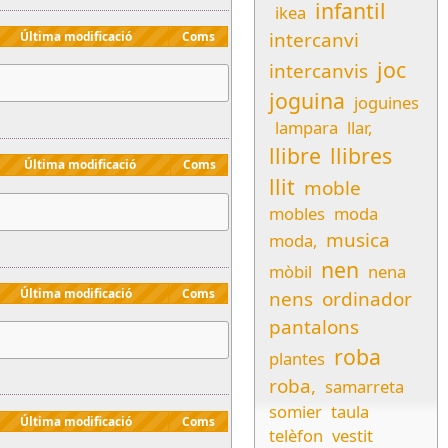
infantil
ikea
intercanvi
Última modificació
Coms
joc
intercanvis
joguina
joguines
lampara
llar,
llibre
llibres
Última modificació
Coms
llit
moble
mobles
moda
musica
moda,
nen
mòbil
nena
Última modificació
Coms
nens
ordinador
pantalons
roba
plantes
roba,
samarreta
somier
taula
Última modificació
Coms
telèfon
vestit