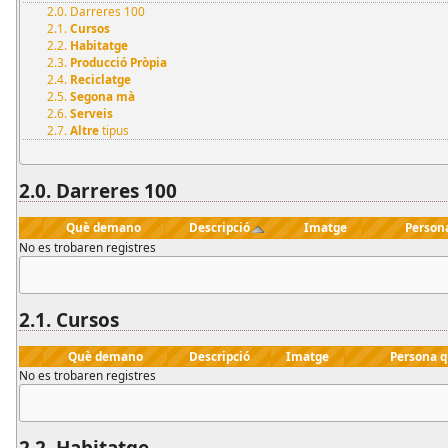
2.0. Darreres 100
2.1.
Cursos
2.2.
Habitatge
2.3.
Producció Pròpia
2.4.
Reciclatge
2.5.
Segona mà
2.6.
Serveis
2.7.
Altre
tipus
2.0. Darreres 100
Què demano
Descripció
Imatge
Person
No es trobaren registres
2.1.
Cursos
Què demano
Descripció
Imatge
Persona 
No es trobaren registres
2.2.
Habitatge