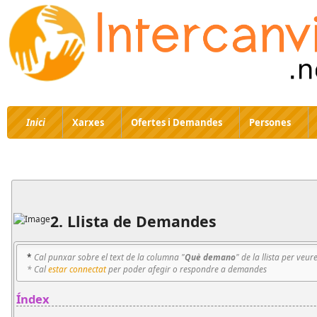
Inici
Xarxes
Ofertes i Demandes
Persones
2. Llista de Demandes
*
Cal punxar sobre el text de la columna "
Què demano
" de la llista per veur
* Cal
estar connectat
per poder afegir o respondre a demandes
Índex