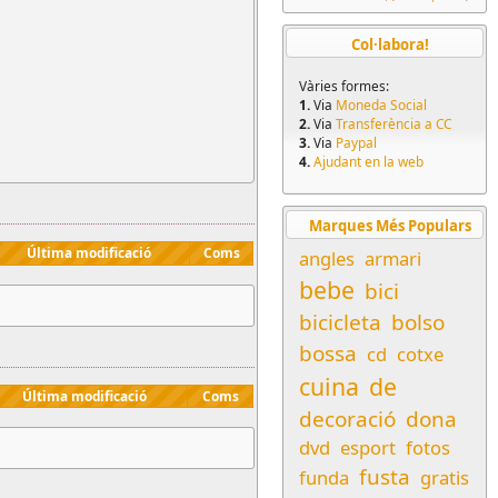
Col·labora!
Vàries formes:
1.
Via
Moneda Social
2.
Via
Transferència a CC
3.
Via
Paypal
4.
Ajudant en la web
Marques Més Populars
Última modificació
Coms
angles
armari
bebe
bici
bicicleta
bolso
bossa
cd
cotxe
cuina
de
Última modificació
Coms
decoració
dona
dvd
esport
fotos
fusta
funda
gratis