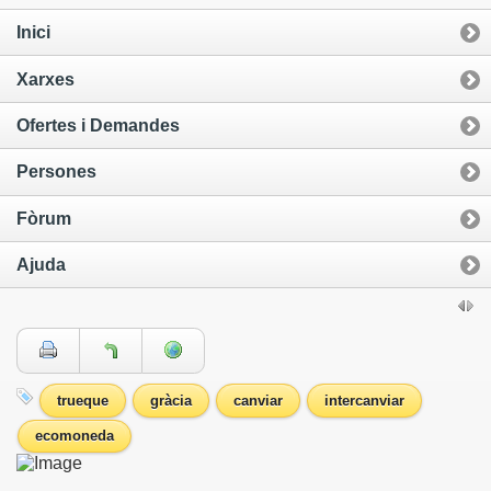
Inici
Xarxes
Ofertes i Demandes
Persones
Fòrum
Ajuda
trueque
gràcia
canviar
intercanviar
ecomoneda