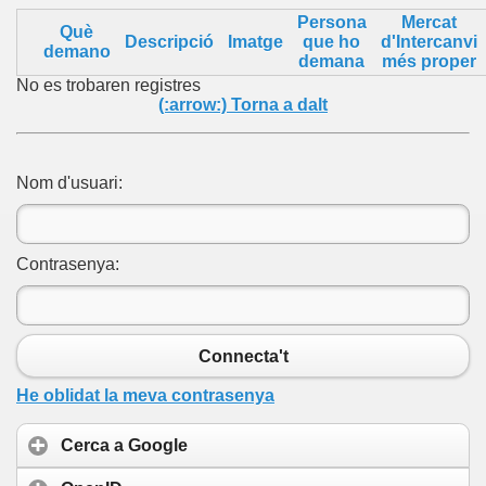
Persona
Mercat
Què
Descripció
Imatge
que ho
d'Intercanvi
demano
demana
més proper
No es trobaren registres
(:arrow:) Torna a dalt
Nom d'usuari:
Contrasenya:
Connecta't
He oblidat la meva contrasenya
Cerca a Google