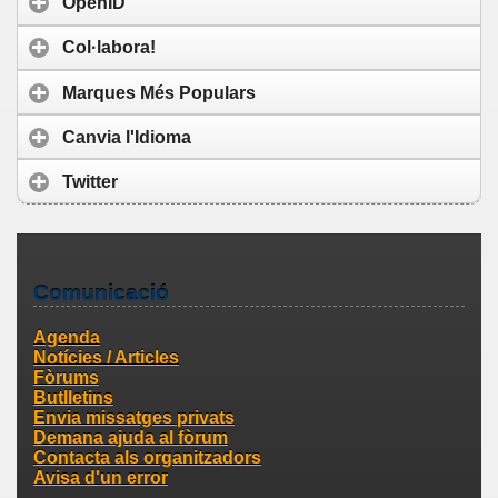
OpenID
Col·labora!
Marques Més Populars
Canvia l'Idioma
Twitter
Comunicació
Agenda
Notícies / Articles
Fòrums
Butlletins
Envia missatges privats
Demana ajuda al fòrum
Contacta als organitzadors
Avisa d'un error