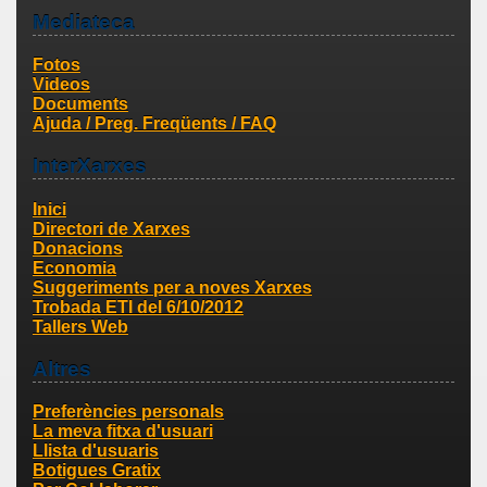
Mediateca
Fotos
Videos
Documents
Ajuda / Preg. Freqüents / FAQ
InterXarxes
Inici
Directori de Xarxes
Donacions
Economia
Suggeriments per a noves Xarxes
Trobada ETI del 6/10/2012
Tallers Web
Altres
Preferències personals
La meva fitxa d'usuari
Llista d'usuaris
Botigues Gratix