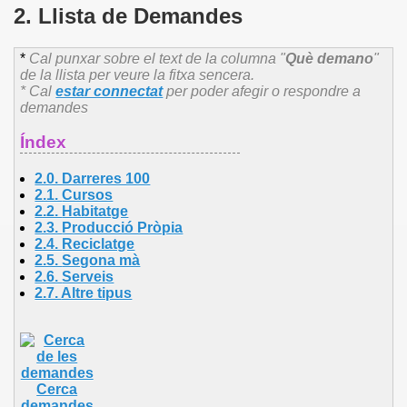
2. Llista de Demandes
*
Cal punxar sobre el text de la columna "
Què demano
"
de la llista per veure la fitxa sencera.
* Cal
estar connectat
per poder afegir o respondre a
demandes
Índex
2.0. Darreres 100
2.1.
Cursos
2.2.
Habitatge
2.3.
Producció Pròpia
2.4.
Reciclatge
2.5.
Segona mà
2.6.
Serveis
2.7.
Altre
tipus
Cerca
demandes