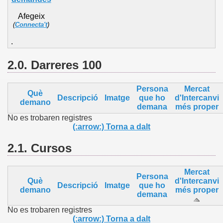
Afegeix
(
Connecta't
)
.
2.0. Darreres 100
Persona
Mercat
Què
Descripció
Imatge
que ho
d'Intercanvi
demano
demana
més proper
No es trobaren registres
(:arrow:) Torna a dalt
2.1.
Cursos
Mercat
Persona
Què
d'Intercanvi
Descripció
Imatge
que ho
demano
més proper
demana
No es trobaren registres
(:arrow:) Torna a dalt