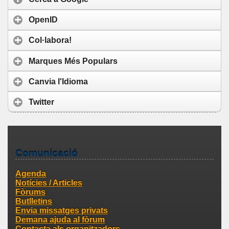
OpenID
Col·labora!
Marques Més Populars
Canvia l'Idioma
Twitter
Comunicació
Agenda
Notícies / Articles
Fòrums
Butlletins
Envia missatges privats
Demana ajuda al fòrum
Contacta als organitzadors