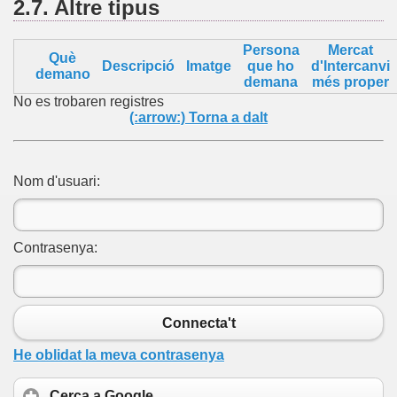
2.7.
Altre
tipus
Persona
Mercat
Què
Descripció
Imatge
que ho
d'Intercanvi
demano
demana
més proper
No es trobaren registres
(:arrow:) Torna a dalt
Nom d'usuari:
Contrasenya:
Connecta't
He oblidat la meva contrasenya
Cerca a Google