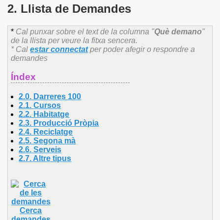
2. Llista de Demandes
*
Cal punxar sobre el text de la columna "
Què demano
"
de la llista per veure la fitxa sencera.
* Cal
estar connectat
per poder afegir o respondre a
demandes
Índex
2.0. Darreres 100
2.1.
Cursos
2.2.
Habitatge
2.3.
Producció Pròpia
2.4.
Reciclatge
2.5.
Segona mà
2.6.
Serveis
2.7.
Altre
tipus
Cerca
demandes