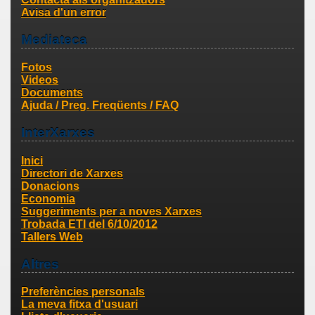
Avisa d'un error
Mediateca
Fotos
Videos
Documents
Ajuda / Preg. Freqüents / FAQ
InterXarxes
Inici
Directori de Xarxes
Donacions
Economia
Suggeriments per a noves Xarxes
Trobada ETI del 6/10/2012
Tallers Web
Altres
Preferències personals
La meva fitxa d'usuari