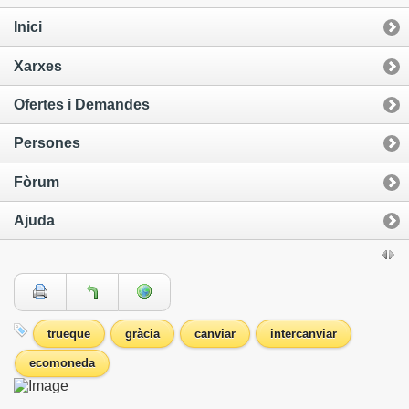
Inici
Xarxes
Ofertes i Demandes
Persones
Fòrum
Ajuda
trueque
gràcia
canviar
intercanviar
ecomoneda