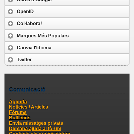
OpenID
Col·labora!
Marques Més Populars
Canvia l'Idioma
Twitter
Comunicació
Agenda
Notícies / Articles
Fòrums
Butlletins
Envia missatges privats
Demana ajuda al fòrum
Contacta als organitzadors