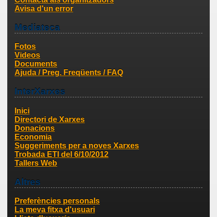
Avisa d'un error
Mediateca
Fotos
Videos
Documents
Ajuda / Preg. Freqüents / FAQ
InterXarxes
Inici
Directori de Xarxes
Donacions
Economia
Suggeriments per a noves Xarxes
Trobada ETI del 6/10/2012
Tallers Web
Altres
Preferències personals
La meva fitxa d'usuari