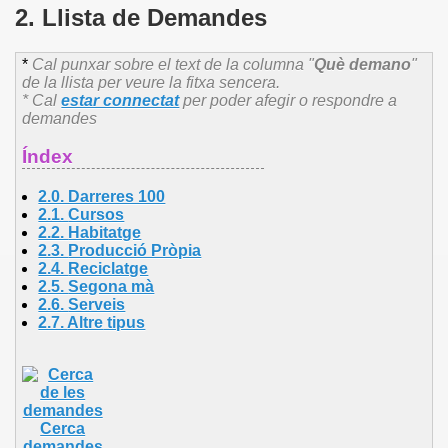
2. Llista de Demandes
*
Cal punxar sobre el text de la columna "
Què demano
"
de la llista per veure la fitxa sencera.
* Cal
estar connectat
per poder afegir o respondre a
demandes
Índex
2.0. Darreres 100
2.1.
Cursos
2.2.
Habitatge
2.3.
Producció Pròpia
2.4.
Reciclatge
2.5.
Segona mà
2.6.
Serveis
2.7.
Altre
tipus
Cerca
demandes