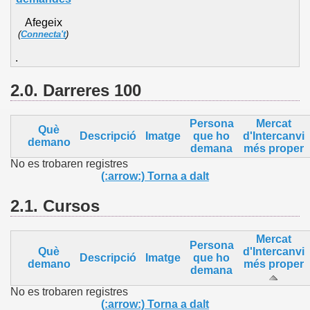
Afegeix
(
Connecta't
)
.
2.0. Darreres 100
Persona
Mercat
Què
Descripció
Imatge
que ho
d'Intercanvi
demano
demana
més proper
No es trobaren registres
(:arrow:) Torna a dalt
2.1.
Cursos
Mercat
Persona
Què
d'Intercanvi
Descripció
Imatge
que ho
demano
més proper
demana
No es trobaren registres
(:arrow:) Torna a dalt