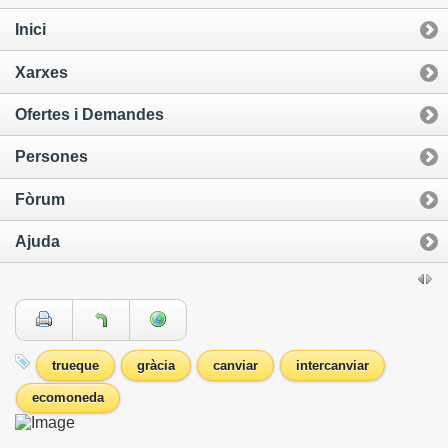
Inici
Xarxes
Ofertes i Demandes
Persones
Fòrum
Ajuda
trueque
gràcia
canviar
intercanviar
ecomoneda