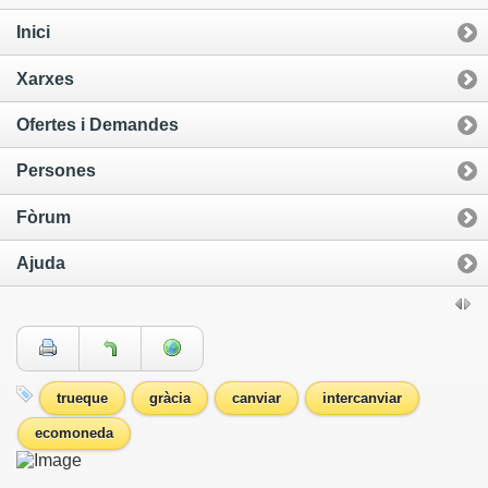
Inici
Xarxes
Ofertes i Demandes
Persones
Fòrum
Ajuda
trueque
gràcia
canviar
intercanviar
ecomoneda