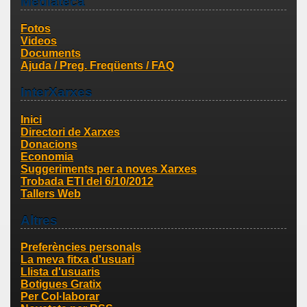
Mediateca
Fotos
Videos
Documents
Ajuda / Preg. Freqüents / FAQ
InterXarxes
Inici
Directori de Xarxes
Donacions
Economia
Suggeriments per a noves Xarxes
Trobada ETI del 6/10/2012
Tallers Web
Altres
Preferències personals
La meva fitxa d'usuari
Llista d'usuaris
Botigues Gratix
Per Col·laborar