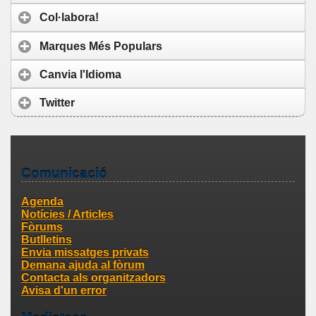
Col·labora!
Marques Més Populars
Canvia l'Idioma
Twitter
Comunicació
Agenda
Notícies / Articles
Fòrums
Butlletins
Envia missatges privats
Demana ajuda al fòrum
Contacta als organitzadors
Avisa d'un error