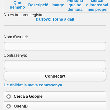
Persona
Mercat
Què
Descripció
Imatge
que ho
d'Intercanvi
demano
demana
més proper
No es trobaren registres
(:arrow:) Torna a dalt
Nom d'usuari:
Contrasenya:
Connecta't
He oblidat la meva contrasenya
Cerca a Google
OpenID