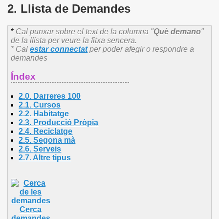
2. Llista de Demandes
*
Cal punxar sobre el text de la columna "
Què demano
"
de la llista per veure la fitxa sencera.
* Cal
estar connectat
per poder afegir o respondre a
demandes
Índex
2.0. Darreres 100
2.1.
Cursos
2.2.
Habitatge
2.3.
Producció Pròpia
2.4.
Reciclatge
2.5.
Segona mà
2.6.
Serveis
2.7.
Altre
tipus
Cerca
demandes