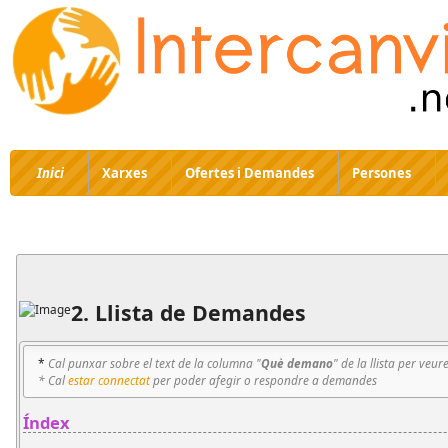
Inici
Xarxes
Ofertes i Demandes
Persones
2. Llista de Demandes
*
Cal punxar sobre el text de la columna "
Què demano
" de la llista per veur
* Cal
estar connectat
per poder afegir o respondre a demandes
Índex