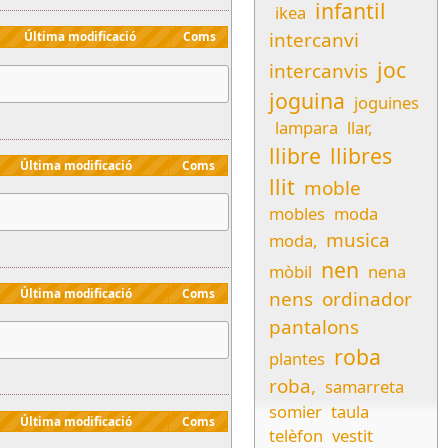
infantil
ikea
intercanvi
Última modificació
Coms
joc
intercanvis
joguina
joguines
lampara
llar,
llibre
llibres
Última modificació
Coms
llit
moble
mobles
moda
musica
moda,
nen
mòbil
nena
Última modificació
Coms
nens
ordinador
pantalons
roba
plantes
roba,
samarreta
somier
taula
Última modificació
Coms
telèfon
vestit