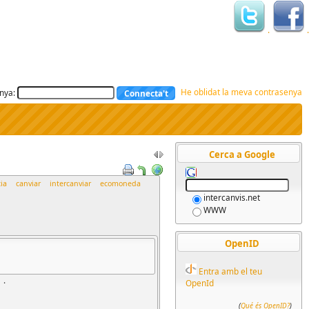
.
.
He oblidat la meva contrasenya
nya:
Cerca a Google
ia
canviar
intercanviar
ecomoneda
intercanvis.net
WWW
OpenID
Entra amb el teu
.
OpenId
(
Qué és OpenID?
)