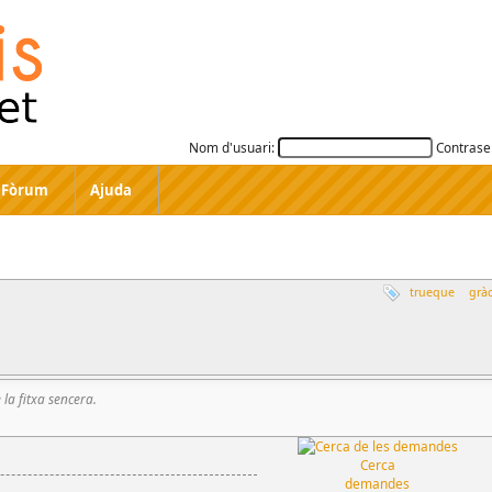
Nom d'usuari:
Contrase
Fòrum
Ajuda
trueque
gràc
e la fitxa sencera.
Cerca
demandes