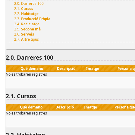
2.0. Darreres 100
2.1.
Cursos
2.2.
Habitatge
2.3.
Producció Pròpia
2.4.
Reciclatge
2.5.
Segona mà
2.6.
Serveis
2.7.
Altre
tipus
2.0. Darreres 100
Què demano
Descripció
Imatge
Persona 
No es trobaren registres
2.1.
Cursos
Què demano
Descripció
Imatge
Persona qu
No es trobaren registres
2.2.
Habitatge