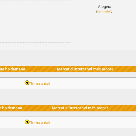
Afegeix
(
Connecta't
)
que ho demana
Mercat d'Intercanvi més proper
Torna a dalt
e ho demana
Mercat d'Intercanvi més proper
Torna a dalt