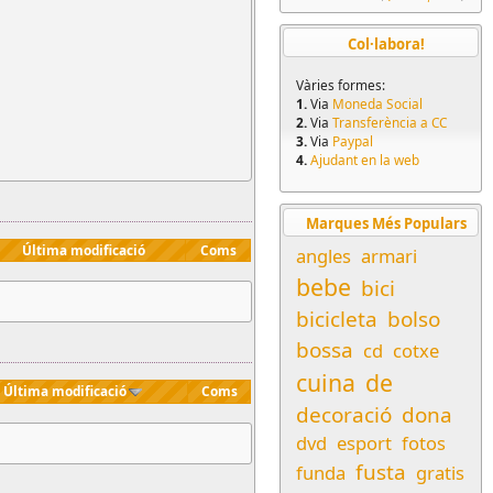
Col·labora!
Vàries formes:
1.
Via
Moneda Social
2.
Via
Transferència a CC
3.
Via
Paypal
4.
Ajudant en la web
Marques Més Populars
Última modificació
Coms
angles
armari
bebe
bici
bicicleta
bolso
bossa
cd
cotxe
cuina
de
Última modificació
Coms
decoració
dona
dvd
esport
fotos
fusta
funda
gratis