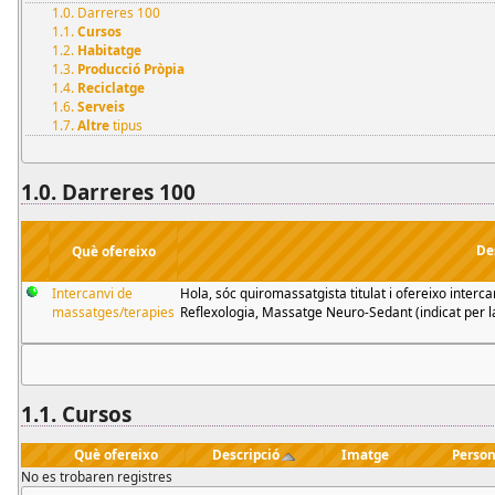
1.0. Darreres 100
1.1.
Cursos
1.2.
Habitatge
1.3.
Producció Pròpia
1.4.
Reciclatge
1.6.
Serveis
1.7.
Altre
tipus
1.0. Darreres 100
De
Què ofereixo
Intercanvi de
Hola, sóc quiromassatgista titulat i ofereixo inter
massatges/terapies
Reflexologia, Massatge Neuro-Sedant (indicat per la
1.1.
Cursos
Què ofereixo
Descripció
Imatge
Person
No es trobaren registres