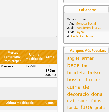
Col·labora!
Vàries formes:
1.
Via
Moneda Social
2.
Via
Transferència a CC
3.
Via
Paypal
4.
Ajudant en la web
Marques Més Populars
Mercat
Última
d'Intercanvi
Coms
angles
armari
modificació
més proper
bebe
bici
Manresa
22/04/25
2
JBF-Dm
bicicleta
bolso
28/02/23
bossa
cd
cotxe
cuina
de
decoració
dona
dvd
esport
fotos
Última modificació
Coms
fusta
funda
gratis