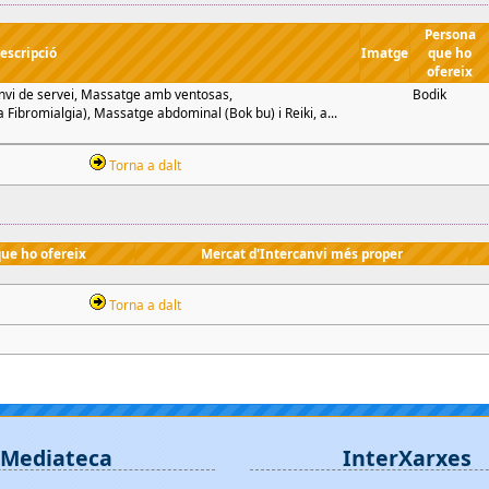
Persona
escripció
Imatge
que ho
ofereix
canvi de servei, Massatge amb ventosas,
Bodik
 Fibromialgia), Massatge abdominal (Bok bu) i Reiki, a...
Torna a dalt
ue ho ofereix
Mercat d'Intercanvi més proper
Torna a dalt
Mediateca
InterXarxes