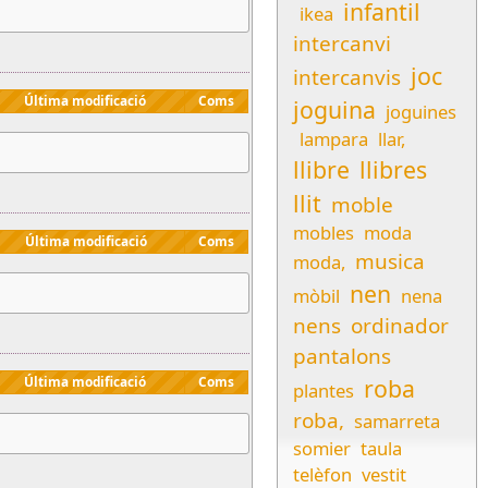
infantil
ikea
intercanvi
joc
intercanvis
Última modificació
Coms
joguina
joguines
lampara
llar,
llibre
llibres
llit
moble
mobles
moda
Última modificació
Coms
musica
moda,
nen
mòbil
nena
nens
ordinador
pantalons
roba
Última modificació
Coms
plantes
roba,
samarreta
somier
taula
telèfon
vestit