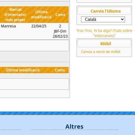
Mercat
Canvia l'Idioma
Última
d'Intercanvi
Coms
modificació
més proper
Manresa
22/04/25
2
Troc-Troc, hi ha algú? (Tuits sobre
JBF-Dm
"intercanvis)"
28/02/23
Mòbil
Canvia a vesió de mòbil
Última modificació
Coms
Altres