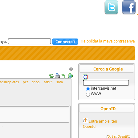
.
.
He oblidat la meva contrasenya
nya:
Cerca a Google
scurreplatos
pet
shop
salsifi
sofa
intercanvis.net
WWW
OpenID
Entra amb el teu
.
OpenId
(
Qué és OpenID?
)