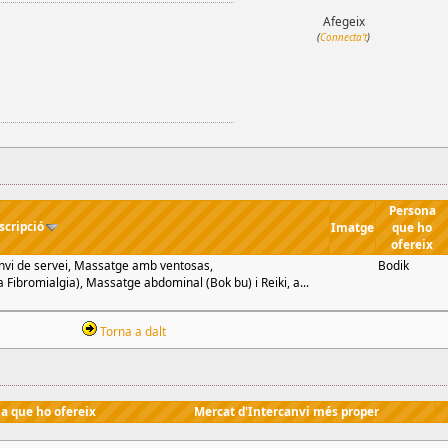
Afegeix
(
Connecta't
)
Persona
scripció
Imatge
que ho
ofereix
canvi de servei, Massatge amb ventosas,
Bodik
 Fibromialgia), Massatge abdominal (Bok bu) i Reiki, a...
Torna a dalt
a que ho ofereix
Mercat d'Intercanvi més proper