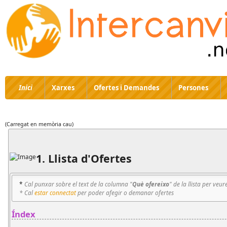
Inici
Xarxes
Ofertes i Demandes
Persones
(Carregat en memòria cau)
1. Llista d'Ofertes
*
Cal punxar sobre el text de la columna "
Què ofereixo
" de la llista per veur
* Cal
estar connectat
per poder afegir o demanar ofertes
Índex