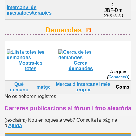
2
Intercanvi de
JBF-Dm
massatges/terapies
28/02/23
Demandes
Mostra-les
Cerca
totes
demandes
Afegeix
(
Connecta't
)
Què
Mercat d'Intercanvi més
Imatge
Coms
demano
proper
No es trobaren registres
Darreres publicacions al fòrum i foto aleatòria
(:exclaim:) Nou en aquesta web? Consulta la pàgina
d'
Ajuda