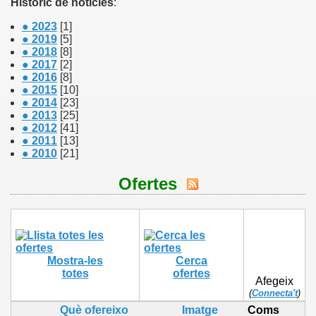
Històric de notícies
:
●
2023
[1]
●
2019
[5]
●
2018
[8]
●
2017
[2]
●
2016
[8]
●
2015
[10]
●
2014
[23]
●
2013
[25]
●
2012
[41]
●
2011
[13]
●
2010
[21]
Ofertes
Mostra-les
Cerca
totes
ofertes
Afegeix
(
Connecta't
)
Què ofereixo
Imatge
Coms