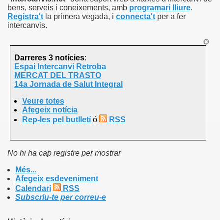
bens, serveis i coneixements, amb
programari lliure
.
Registra't
la primera vegada, i
connecta't
per a fer
intercanvis.
Darreres 3 notícies
:
Espai Intercanvi Retroba
MERCAT DEL TRASTO
14a Jornada de Salut Integral
Veure totes
Afegeix notícia
Rep-les pel butlletí
ó
RSS
No hi ha cap registre per mostrar
Més...
Afegeix esdeveniment
Calendari
RSS
Subscriu-te per correu-e