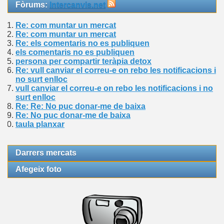
Fòrums:
Intercanvis.net
Re: com muntar un mercat
Re: com muntar un mercat
Re: els comentaris no es publiquen
els comentaris no es publiquen
persona per compartir teràpia detox
Re: vull canviar el correu-e on rebo les notificacions i
no surt enlloc
vull canviar el correu-e on rebo les notificacions i no
surt enlloc
Re: Re: No puc donar-me de baixa
Re: No puc donar-me de baixa
taula planxar
Darrers mercats
Afegeix foto