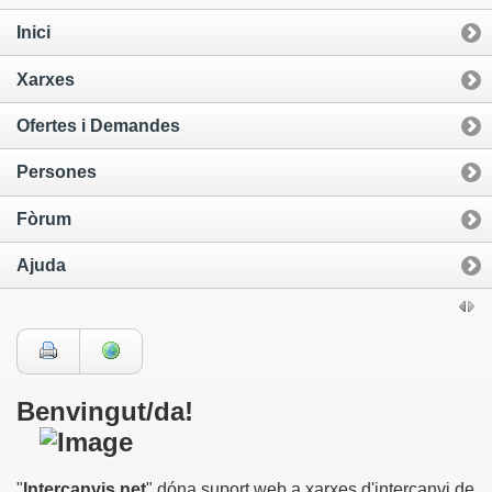
Inici
Xarxes
Ofertes i Demandes
Persones
Fòrum
Ajuda
Benvingut/da!
"
Intercanvis.net
" dóna suport web a xarxes d'intercanvi de