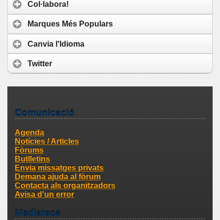
Col·labora!
Marques Més Populars
Canvia l'Idioma
Twitter
Comunicació
Agenda
Notícies / Articles
Fòrums
Butlletins
Envia missatges privats
Demana ajuda al fòrum
Contacta als organitzadors
Avisa d'un error
Mediateca