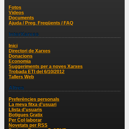
Fotos
Videos
Documents
Ajuda / Preg. Freqüents / FAQ
InterXarxes
Inici
Directori de Xarxes
Donacions
Economia
Suggeriments per a noves Xarxes
Trobada ETI del 6/10/2012
Tallers Web
Altres
Preferències personals
La meva fitxa d'usuari
Llista d'usuaris
Botigues Gratix
Per Col·laborar
Novetats per RSS