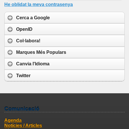
He oblidat la meva contrasenya
Cerca a Google
OpenID
Col·labora!
Marques Més Populars
Canvia l'Idioma
Twitter
Comunicació
Agenda
Notícies / Articles