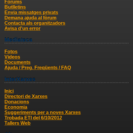
Fòrums
Butlletins
Envia missatges privats
Demana ajuda al fòrum
Contacta als organitzadors
Avisa d'un error
Mediateca
Fotos
Videos
Documents
Ajuda / Preg. Freqüents / FAQ
InterXarxes
Inici
Directori de Xarxes
Donacions
Economia
Suggeriments per a noves Xarxes
Trobada ETI del 6/10/2012
Tallers Web