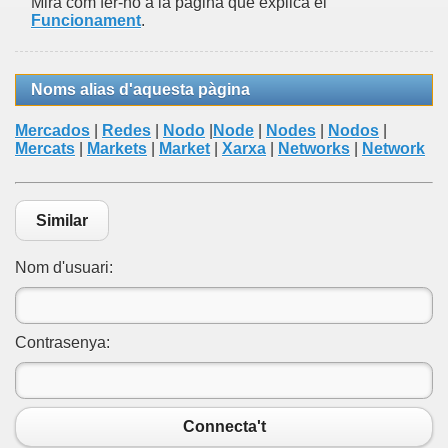
Mira com fer-ho a la pàgina que explica el
Funcionament
.
Noms alias d'aquesta pàgina
Mercados
|
Redes
|
Nodo
|
Node
|
Nodes
|
Nodos
|
Mercats
|
Markets
|
Market
|
Xarxa
|
Networks
|
Network
Similar
Nom d'usuari:
Contrasenya:
Connecta't