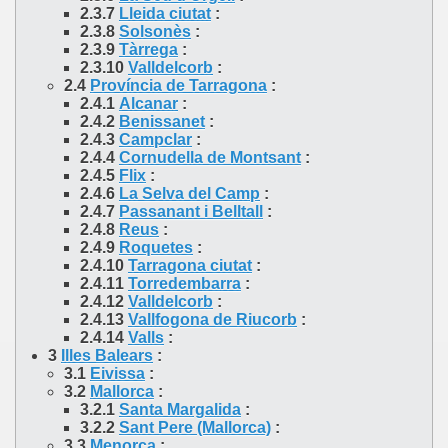
2.3.7
Lleida ciutat
:
2.3.8
Solsonès
:
2.3.9
Tàrrega
:
2.3.10
Valldelcorb
:
2.4
Província de Tarragona
:
2.4.1
Alcanar
:
2.4.2
Benissanet
:
2.4.3
Campclar
:
2.4.4
Cornudella de Montsant
:
2.4.5
Flix
:
2.4.6
La Selva del Camp
:
2.4.7
Passanant i Belltall
:
2.4.8
Reus
:
2.4.9
Roquetes
:
2.4.10
Tarragona ciutat
:
2.4.11
Torredembarra
:
2.4.12
Valldelcorb
:
2.4.13
Vallfogona de Riucorb
:
2.4.14
Valls
:
3
Illes Balears
:
3.1
Eivissa
:
3.2
Mallorca
:
3.2.1
Santa Margalida
:
3.2.2
Sant Pere (Mallorca)
:
3.3
Menorca
: