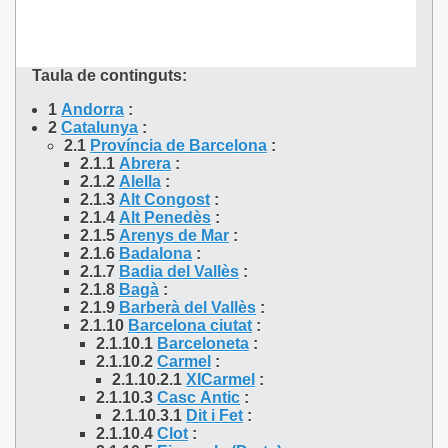
Taula de continguts:
1
Andorra
:
2
Catalunya
:
2.1
Província de Barcelona
:
2.1.1
Abrera
:
2.1.2
Alella
:
2.1.3
Alt Congost
:
2.1.4
Alt Penedès
:
2.1.5
Arenys de Mar
:
2.1.6
Badalona
:
2.1.7
Badia del Vallès
:
2.1.8
Bagà
:
2.1.9
Barberà del Vallès
:
2.1.10
Barcelona ciutat
:
2.1.10.1
Barceloneta
:
2.1.10.2
Carmel
:
2.1.10.2.1
XICarmel
:
2.1.10.3
Casc Antic
:
2.1.10.3.1
Dit i Fet
:
2.1.10.4
Clot
: