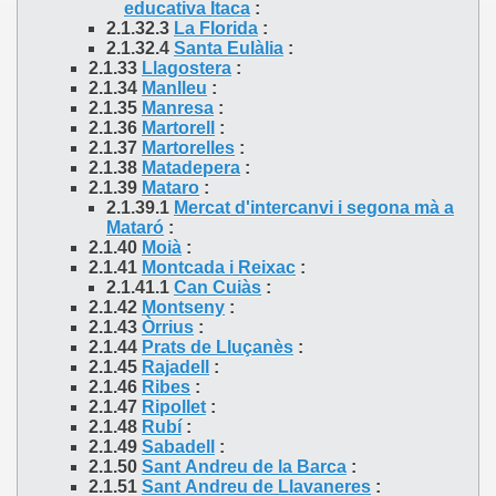
educativa Itaca
:
2.1.32.3
La Florida
:
2.1.32.4
Santa Eulàlia
:
2.1.33
Llagostera
:
2.1.34
Manlleu
:
2.1.35
Manresa
:
2.1.36
Martorell
:
2.1.37
Martorelles
:
2.1.38
Matadepera
:
2.1.39
Mataro
:
2.1.39.1
Mercat d'intercanvi i segona mà a
Mataró
:
2.1.40
Moià
:
2.1.41
Montcada i Reixac
:
2.1.41.1
Can Cuiàs
:
2.1.42
Montseny
:
2.1.43
Òrrius
:
2.1.44
Prats de Lluçanès
:
2.1.45
Rajadell
:
2.1.46
Ribes
:
2.1.47
Ripollet
:
2.1.48
Rubí
:
2.1.49
Sabadell
:
2.1.50
Sant Andreu de la Barca
:
2.1.51
Sant Andreu de Llavaneres
: