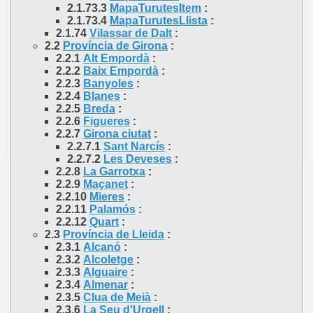
2.1.73.3
MapaTurutesItem
:
2.1.73.4
MapaTurutesLlista
:
2.1.74
Vilassar de Dalt
:
2.2
Província de Girona
:
2.2.1
Alt Empordà
:
2.2.2
Baix Empordà
:
2.2.3
Banyoles
:
2.2.4
Blanes
:
2.2.5
Breda
:
2.2.6
Figueres
:
2.2.7
Girona ciutat
:
2.2.7.1
Sant Narcís
:
2.2.7.2
Les Deveses
:
2.2.8
La Garrotxa
:
2.2.9
Maçanet
:
2.2.10
Mieres
:
2.2.11
Palamós
:
2.2.12
Quart
:
2.3
Província de Lleida
:
2.3.1
Alcanó
:
2.3.2
Alcoletge
:
2.3.3
Alguaire
:
2.3.4
Almenar
:
2.3.5
Clua de Meià
:
2.3.6
La Seu d'Urgell
: