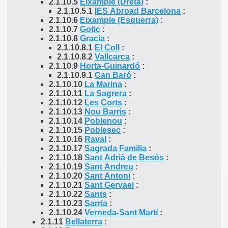
2.1.10.5
Eixample (Dreta)
:
2.1.10.5.1
IES Abroad Barcelona
:
2.1.10.6
Eixample (Esquerra)
:
2.1.10.7
Gotic
:
2.1.10.8
Gracia
:
2.1.10.8.1
El Coll
:
2.1.10.8.2
Vallcarca
:
2.1.10.9
Horta-Guinardó
:
2.1.10.9.1
Can Baró
:
2.1.10.10
La Marina
:
2.1.10.11
La Sagrera
:
2.1.10.12
Les Corts
:
2.1.10.13
Nou Barris
:
2.1.10.14
Poblenou
:
2.1.10.15
Poblesec
:
2.1.10.16
Raval
:
2.1.10.17
Sagrada Familia
:
2.1.10.18
Sant Adrià de Besós
:
2.1.10.19
Sant Andreu
:
2.1.10.20
Sant Antoni
:
2.1.10.21
Sant Gervasi
:
2.1.10.22
Sants
:
2.1.10.23
Sarria
:
2.1.10.24
Verneda-Sant Martí
:
2.1.11
Bellaterra
: