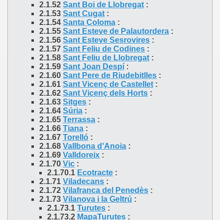
2.1.52
Sant Boi de Llobregat
:
2.1.53
Sant Cugat
:
2.1.54
Santa Coloma
:
2.1.55
Sant Esteve de Palautordera
:
2.1.56
Sant Esteve Sesrovires
:
2.1.57
Sant Feliu de Codines
:
2.1.58
Sant Feliu de Llobregat
:
2.1.59
Sant Joan Despí
:
2.1.60
Sant Pere de Riudebitlles
:
2.1.61
Sant Vicenç de Castellet
:
2.1.62
Sant Vicenç dels Horts
:
2.1.63
Sitges
:
2.1.64
Súria
:
2.1.65
Terrassa
:
2.1.66
Tiana
:
2.1.67
Torelló
:
2.1.68
Vallbona d'Anoia
:
2.1.69
Valldoreix
:
2.1.70
Vic
:
2.1.70.1
Ecotracte
:
2.1.71
Viladecans
:
2.1.72
Vilafranca del Penedès
:
2.1.73
Vilanova i la Geltrú
:
2.1.73.1
Turutes
:
2.1.73.2
MapaTurutes
: