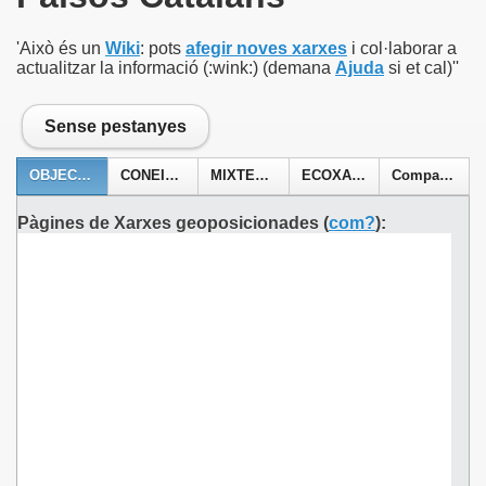
'Això és un
Wiki
: pots
afegir noves xarxes
i col·laborar a
actualitzar la informació (:wink:) (demana
Ajuda
si et cal)''
Sense pestanyes
OBJECTES (sense moneda)
CONEIXEMENTS - XIC (sense moneda)
MIXTES i BdT (amb moneda social)
ECOXARXES (amb moneda)
Comparativa
Pàgines de Xarxes geoposicionades
(
com?
):