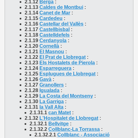
2.1.12
Berga
:
2.1.13
Caldes de Montbui
:
2.1.14
Canet de Mar
:
2.1.15
Cardedeu
:
2.1.16
Castellar del Vallès
:
2.1.17
Castellbisbal
:
2.1.18
Castelldefels
:
2.1.19
Cerdanyola
:
2.1.20
Cornellà
:
2.1.21
El Masnou
:
2.1.22
El Prat de Llobregat
:
2.1.23
Els Hostalets de Pierola
:
2.1.24
Esparreguera
:
2.1.25
Esplugues de Llobregat
:
2.1.26
Gavà
:
2.1.27
Granollers
:
2.1.28
Igualada
:
2.1.29
La Costa del Montseny
:
2.1.30
La Garriga
:
2.1.31
la Vall Alta
:
2.1.31.1
can Matet
:
2.1.32
L'Hospitalet de Llobregat
:
2.1.32.1
Bellvitge
:
2.1.32.2
Collblanc-La Torrassa
:
2.1.32.2.1
Collblanc - Associació