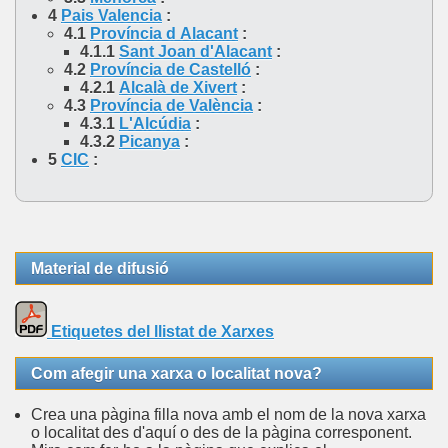
4
Pais Valencia
:
4.1
Província d Alacant
:
4.1.1
Sant Joan d'Alacant
:
4.2
Província de Castelló
:
4.2.1
Alcalà de Xivert
:
4.3
Província de València
:
4.3.1
L'Alcúdia
:
4.3.2
Picanya
:
5
CIC
:
Material de difusió
Etiquetes del llistat de Xarxes
Com afegir una xarxa o localitat nova?
Crea una pàgina filla nova amb el nom de la nova xarxa
o localitat des d'aquí o des de la pàgina corresponent.