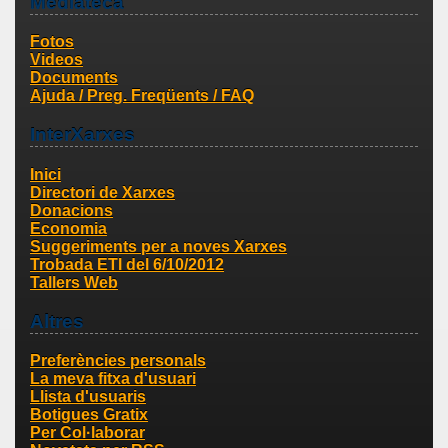
Mediateca
Fotos
Videos
Documents
Ajuda / Preg. Freqüents / FAQ
InterXarxes
Inici
Directori de Xarxes
Donacions
Economia
Suggeriments per a noves Xarxes
Trobada ETI del 6/10/2012
Tallers Web
Altres
Preferències personals
La meva fitxa d'usuari
Llista d'usuaris
Botigues Gratix
Per Col·laborar