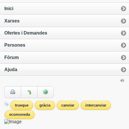
Inici
Xarxes
Ofertes i Demandes
Persones
Fòrum
Ajuda
trueque
gràcia
canviar
intercanviar
ecomoneda