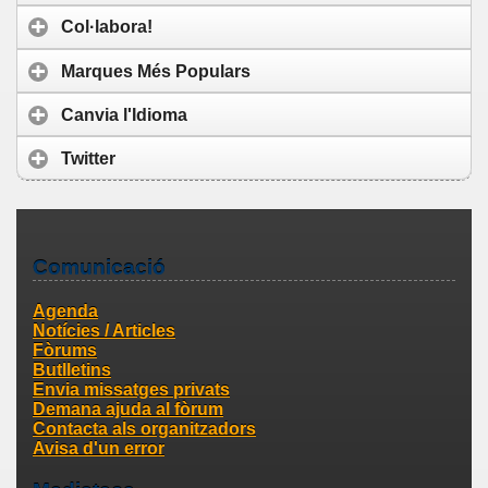
Col·labora!
Marques Més Populars
Canvia l'Idioma
Twitter
Comunicació
Agenda
Notícies / Articles
Fòrums
Butlletins
Envia missatges privats
Demana ajuda al fòrum
Contacta als organitzadors
Avisa d'un error