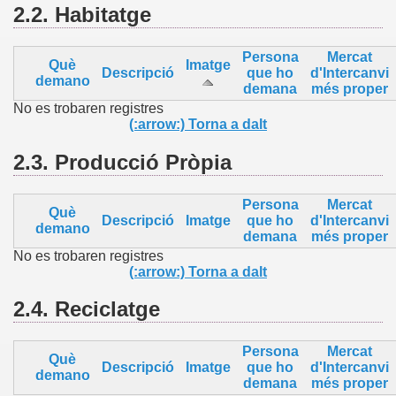
2.2.
Habitatge
Persona
Mercat
Què
Imatge
Descripció
que ho
d'Intercanvi
demano
demana
més proper
No es trobaren registres
(:arrow:) Torna a dalt
2.3.
Producció Pròpia
Persona
Mercat
Què
Descripció
Imatge
que ho
d'Intercanvi
demano
demana
més proper
No es trobaren registres
(:arrow:) Torna a dalt
2.4.
Reciclatge
Persona
Mercat
Què
Descripció
Imatge
que ho
d'Intercanvi
demano
demana
més proper