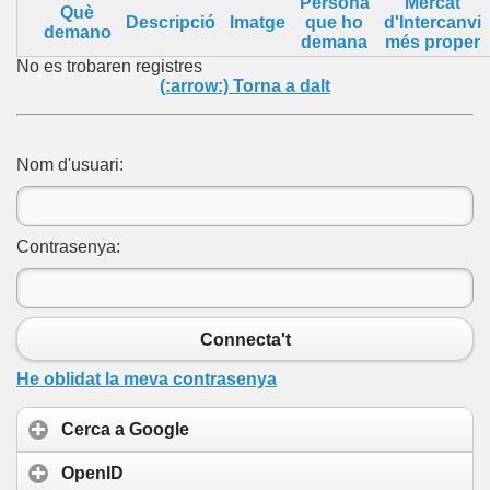
Persona
Mercat
Què
Descripció
Imatge
que ho
d'Intercanvi
demano
demana
més proper
No es trobaren registres
(:arrow:) Torna a dalt
Nom d'usuari:
Contrasenya:
Connecta't
He oblidat la meva contrasenya
Cerca a Google
OpenID