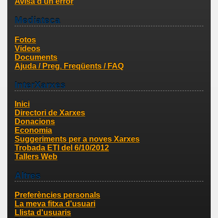
Avisa d'un error
Mediateca
Fotos
Videos
Documents
Ajuda / Preg. Freqüents / FAQ
InterXarxes
Inici
Directori de Xarxes
Donacions
Economia
Suggeriments per a noves Xarxes
Trobada ETI del 6/10/2012
Tallers Web
Altres
Preferències personals
La meva fitxa d'usuari
Llista d'usuaris