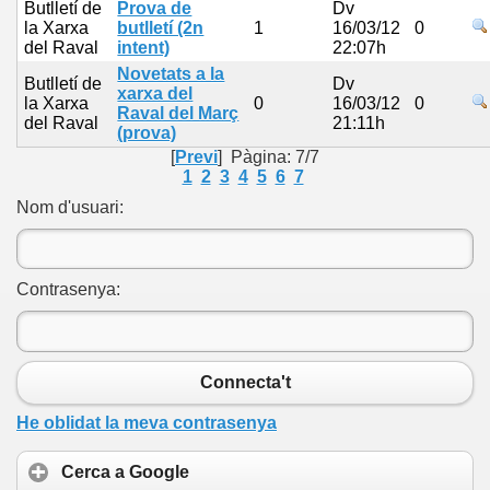
Butlletí de
Prova de
Dv
la Xarxa
butlletí (2n
1
16/03/12
0
del Raval
intent)
22:07h
Novetats a la
Butlletí de
Dv
xarxa del
la Xarxa
0
16/03/12
0
Raval del Març
del Raval
21:11h
(prova)
[
Previ
] Pàgina: 7/7
1
2
3
4
5
6
7
Nom d'usuari:
Contrasenya:
Connecta't
He oblidat la meva contrasenya
Cerca a Google