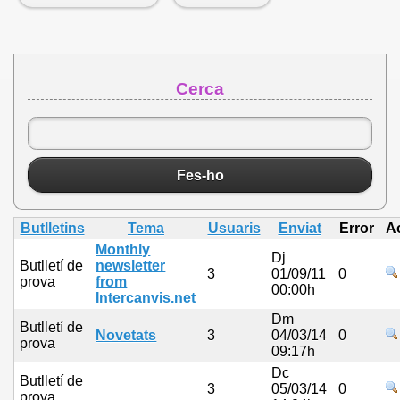
Cerca
Fes-ho
Butlletins
Tema
Usuaris
Enviat
Error
A
Monthly
Dj
Butlletí de
newsletter
3
01/09/11
0
prova
from
00:00h
Intercanvis.net
Dm
Butlletí de
Novetats
3
04/03/14
0
prova
09:17h
Dc
Butlletí de
3
05/03/14
0
prova