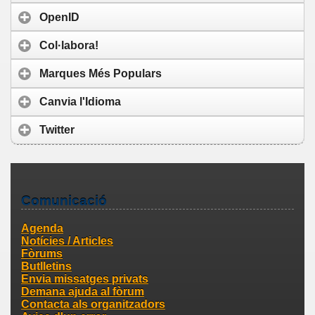
OpenID
Col·labora!
Marques Més Populars
Canvia l'Idioma
Twitter
Comunicació
Agenda
Notícies / Articles
Fòrums
Butlletins
Envia missatges privats
Demana ajuda al fòrum
Contacta als organitzadors