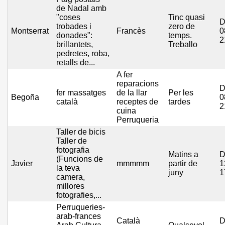
de Nadal amb
"coses
Tinc quasi
D
trobades i
zero de
Montserrat
Francès
0
donades":
temps.
2
brillantets,
Treballo
pedretes, roba,
retalls de...
A fer
reparacions
D
fer massatges
de la llar
Per les
Begoña
0
català
receptes de
tardes
2
cuina
Perruqueria
Taller de bicis
Taller de
fotografia
Matins a
D
(Funcions de
Javier
mmmmm
partir de
1
la teva
juny
1
camera,
millores
fotografies,...
Perruqueries-
arab-frances
Català
D