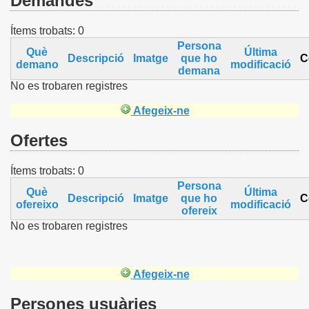
Demandes
Ítems trobats:
0
Persona
Què
Última
Descripció
Imatge
que ho
C
demano
modificació
demana
No es trobaren registres
Afegeix-ne
Ofertes
Ítems trobats:
0
Persona
Què
Última
Descripció
Imatge
que ho
C
ofereixo
modificació
ofereix
No es trobaren registres
Afegeix-ne
Persones usuàries