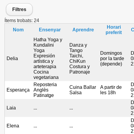
Filtres
Ítems trobats:
24
Horari
Nom
Ensenyar
Aprendre
C
preferit
Hatha Yoga y
Kundalini
Danza y
Yoga
Tango
Domingos
D
Expresión
Taichi,
Delia
por la tarde
0
artística y
ChiKun
(depende)
2
arteterapia
Costura y
Cocina
Patronaje
vegetariana
Reposteria
D
Cuina Ballar
A partir de
Esperança
Anglès
0
Salsa
les 18h
Patinatge
2
D
Laia
...
...
0
2
D
Elena
...
...
0
2