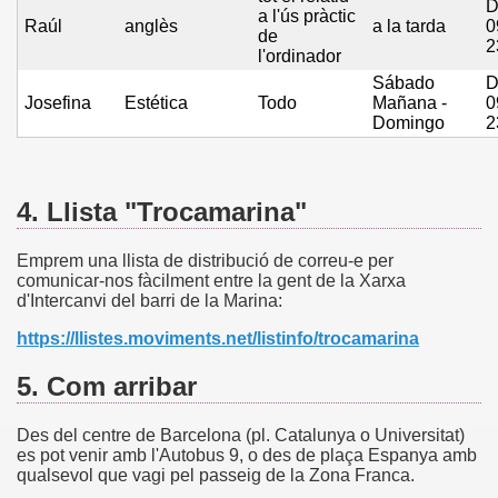
D
a l'ús pràctic
Raúl
anglès
a la tarda
0
de
2
l'ordinador
Sábado
D
Josefina
Estética
Todo
Mañana -
0
Domingo
2
4. Llista "Trocamarina"
Emprem una llista de distribució de correu-e per
comunicar-nos fàcilment entre la gent de la Xarxa
d'Intercanvi del barri de la Marina:
https://llistes.moviments.net/listinfo/trocamarina
5. Com arribar
Des del centre de Barcelona (pl. Catalunya o Universitat)
es pot venir amb l'Autobus 9, o des de plaça Espanya amb
qualsevol que vagi pel passeig de la Zona Franca.