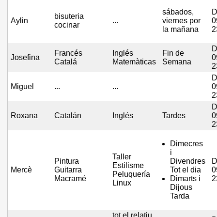
sábados,
D
bisuteria
Aylin
...
viernes por
0
cocinar
la mañana
2
D
Francés
Inglés
Fin de
Josefina
0
Catalá
Matemàticas
Semana
2
D
Miguel
...
...
0
2
D
Roxana
Catalán
Inglés
Tardes
0
2
Dimecres
i
Taller
Pintura
Divendres
D
Estilisme
Mercè
Guitarra
Tot el dia
0
Peluquería
Macramé
Dimarts i
2
Linux
Dijous
Tarda
tot el relatiu