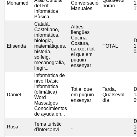
Arab Cultura
Qualsevol
Mohamed
Conversació
1
del Rif
horari
Manuales
1
Informàtica
Bàsica
Català,
Altres
Castellano,
llengües
informàtica,
Cocina
biologia,
D
Costura,
Elisenda
matemàtiques,
TOTAL
1
ganxet i tot
historia,
0
el que em
solfeig,
puguin
mecanografia,
ensenyar
llegir...
Informàtica de
nivell bàsic
Informàtica
Tot el que
Tarda,
D
(ofimàtica)
Daniel
em puguin
Qualsevol
1
Word
ensenyar
dia
0
Massatges
Conocimientos
de ayuda en...
D
Tema turístic
Rosa
...
1
d'Intercanvi
0