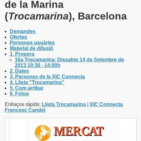
de la Marina
(
Trocamarina
), Barcelona
Demandes
Ofertes
Persones usuàries
Material de difusió
1. Propera
16a
Trocamarina
: Dissabte 14 de Setembre de
2013 10:30 - 14:00h
2. Dates
3. Persones de la
XIC Connecta
4. Llista "Trocamarina"
5. Com arribar
6. Fotos
Enllaços ràpids:
Llista Trocamarina
|
XIC Connecta
Francesc Candel