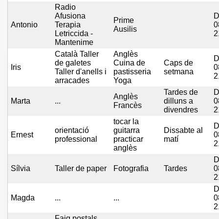
Radio
Afusiona
D
Prime
Antonio
Terapia
0
Ausilis
Letriccida -
2
Mantenime
Català Taller
Anglès
D
de galetes
Cuina de
Caps de
Iris
0
Taller d'anells i
pastisseria
setmana
2
arracades
Yoga
Tardes de
D
Anglès
Marta
...
dilluns a
0
Francès
divendres
2
tocar la
D
orientació
guitarra
Dissabte al
Ernest
0
professional
practicar
matí
2
anglès
D
Sílvia
Taller de paper
Fotografia
Tardes
0
2
D
Magda
...
...
0
2
Faig postals