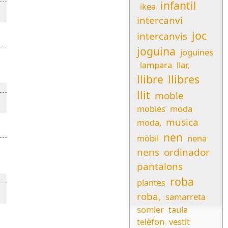
infantil
ikea
intercanvi
joc
intercanvis
joguina
joguines
lampara
llar,
llibre
llibres
llit
moble
mobles
moda
musica
moda,
nen
mòbil
nena
nens
ordinador
pantalons
roba
plantes
roba,
samarreta
somier
taula
telèfon
vestit