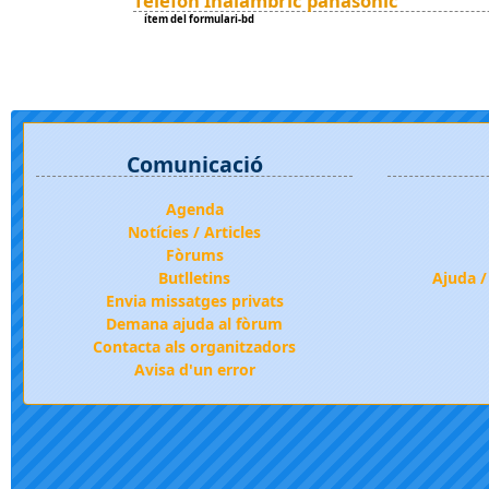
Telèfon Inalàmbric panasonic
ítem del formulari-bd
Comunicació
Agenda
Notícies / Articles
Fòrums
Butlletins
Ajuda /
Envia missatges privats
Demana ajuda al fòrum
Contacta als organitzadors
Avisa d'un error