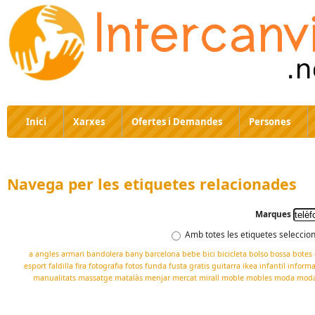
Inici
Xarxes
Ofertes i Demandes
Persones
Navega per les etiquetes relacionades
Marques
Amb totes les etiquetes seleccio
a
angles
armari
bandolera
bany
barcelona
bebe
bici
bicicleta
bolso
bossa
botes
esport
faldilla
fira
fotografia
fotos
funda
fusta
gratis
guitarra
ikea
infantil
informa
manualitats
massatge
matalàs
menjar
mercat
mirall
moble
mobles
moda
moda