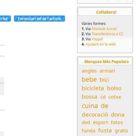
Col·labora!
i-bd
Formulari-bd de l'article
Vàries formes:
1.
Via
Moneda Social
2.
Via
Transferència a CC
3.
Via
Paypal
4.
Ajudant en la web
Marques Més Populars
angles
armari
bebe
bici
bicicleta
bolso
bossa
cd
cotxe
cuina
de
decoració
dona
dvd
esport
fotos
fusta
funda
gratis