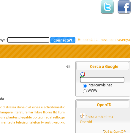
.
.
He oblidat la meva contrasenya
nya:
Cerca a Google
intercanvis.net
WWW
ada
OpenID
sc
disfressa
dona
dvd
eines
electrodomèstic
lampara
literatura
llar,
llibre
llibres
llit
llum
Entra amb el teu
tura
plantes
plegable
portàtil
regal
rellotge
OpenId
mier
taula
televisor
telèfon
tv
vestit
web
xic
(
Qué és OpenID?
)