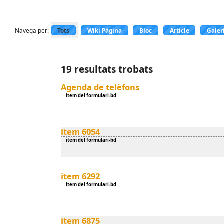
Navega per:
Tots
Wiki Pàgina
Bloc
Article
Galer
19 resultats trobats
Agenda de telèfons
ítem del formulari-bd
item 6054
ítem del formulari-bd
item 6292
ítem del formulari-bd
item 6875