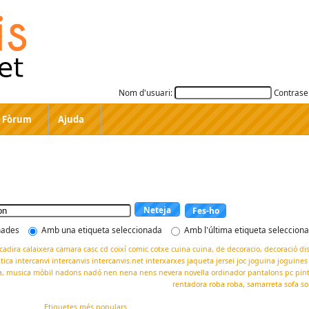
Nom d'usuari:
Contrase
Fòrum
Ajuda
Neteja
nades
Amb una etiqueta seleccionada
Amb l'última etiqueta seleccion
cadira
calaixera
camara
casc
cd
coixí
comic
cotxe
cuina
cuina,
de
decoracio,
decoració
di
tica
intercanvi
intercanvis
intercanvis.net
interxarxes
jaqueta
jersei
joc
joguina
joguines
,
musica
mòbil
nadons
nadó
nen
nena
nens
nevera
novel·la
ordinador
pantalons
pc
pin
rentadora
roba
roba,
samarreta
sofa
so
Etiquetes més populars