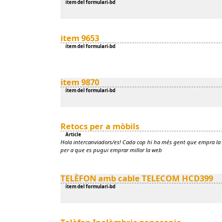
ítem del formulari-bd
item 9653
ítem del formulari-bd
item 9870
ítem del formulari-bd
Retocs per a mòbils
Article
Hola intercanviadors/es! Cada cop hi ha més gent que empra la 
per a que es pugui emprar millor la web
TELÈFON amb cable TELECOM HCD399
ítem del formulari-bd