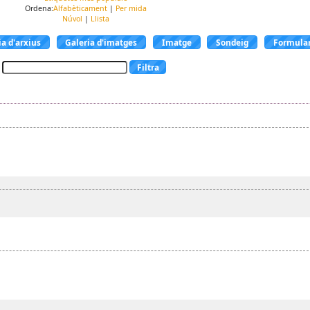
Ordena:
Alfabèticament
|
Per mida
Núvol
|
Llista
ia d'arxius
Galeria d'imatges
Imatge
Sondeig
Formular