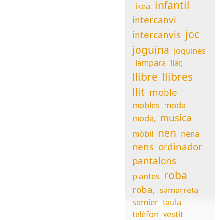
infantil
ikea
intercanvi
joc
intercanvis
joguina
joguines
lampara
llar,
llibre
llibres
llit
moble
mobles
moda
musica
moda,
nen
mòbil
nena
nens
ordinador
pantalons
roba
plantes
roba,
samarreta
somier
taula
telèfon
vestit