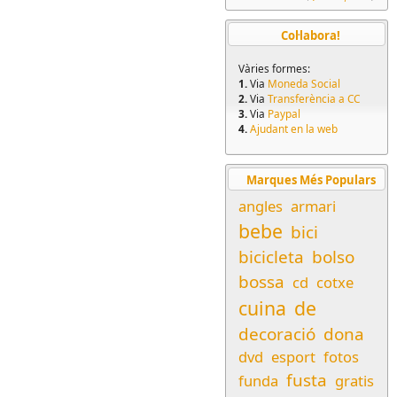
Col·labora!
Vàries formes:
1.
Via
Moneda Social
2.
Via
Transferència a CC
3.
Via
Paypal
4.
Ajudant en la web
Marques Més Populars
angles
armari
bebe
bici
bicicleta
bolso
bossa
cd
cotxe
cuina
de
decoració
dona
dvd
esport
fotos
fusta
funda
gratis