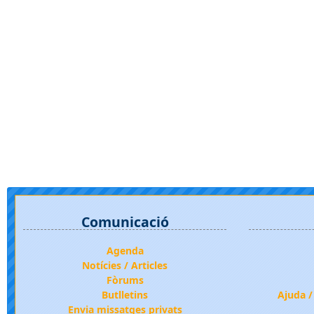
Comunicació
Agenda
Notícies / Articles
Fòrums
Butlletins
Ajuda /
Envia missatges privats