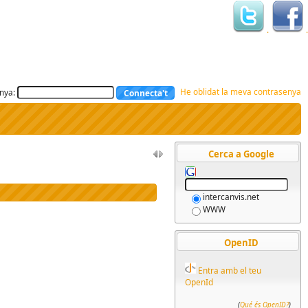
.
.
He oblidat la meva contrasenya
nya:
Cerca a Google
intercanvis.net
WWW
OpenID
Entra amb el teu
OpenId
(
Qué és OpenID?
)