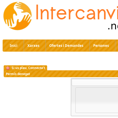
Inici
Xarxes
Ofertes i Demandes
Persones
Si us plau, Connecta't
Permís denegat