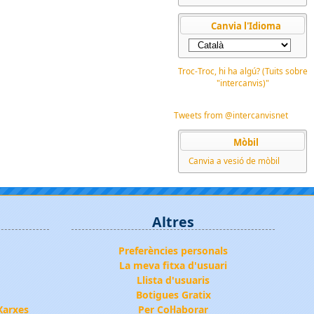
Canvia l'Idioma
Troc-Troc, hi ha algú? (Tuits sobre
"intercanvis)"
Tweets from @intercanvisnet
Mòbil
Canvia a vesió de mòbil
Altres
Preferències personals
La meva fitxa d'usuari
Llista d'usuaris
Botigues Gratix
Xarxes
Per Col·laborar