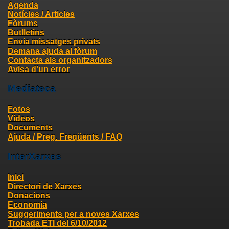
Agenda
Notícies / Articles
Fòrums
Butlletins
Envia missatges privats
Demana ajuda al fòrum
Contacta als organitzadors
Avisa d'un error
Mediateca
Fotos
Videos
Documents
Ajuda / Preg. Freqüents / FAQ
InterXarxes
Inici
Directori de Xarxes
Donacions
Economia
Suggeriments per a noves Xarxes
Trobada ETI del 6/10/2012