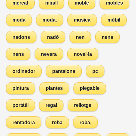
mercat
mirall
moble
mobles
moda
moda,
musica
mòbil
nadons
nadó
nen
nena
nens
nevera
novel·la
ordinador
pantalons
pc
pintura
plantes
plegable
portàtil
regal
rellotge
rentadora
roba
roba,