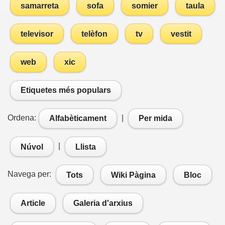
samarreta
sofa
somier
taula
televisor
telèfon
tv
vestit
web
xic
Etiquetes més populars
Ordena:
|
Alfabèticament
Per mida
|
Núvol
Llista
Navega per:
Tots
Wiki Pàgina
Bloc
Article
Galeria d'arxius