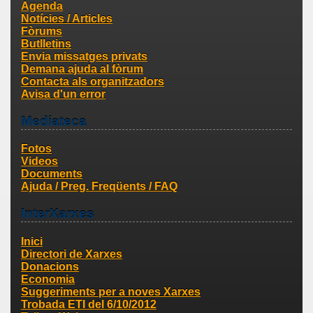
Agenda
Notícies / Articles
Fòrums
Butlletins
Envia missatges privats
Demana ajuda al fòrum
Contacta als organitzadors
Avisa d'un error
Mediateca
Fotos
Videos
Documents
Ajuda / Preg. Freqüents / FAQ
InterXarxes
Inici
Directori de Xarxes
Donacions
Economia
Suggeriments per a noves Xarxes
Trobada ETI del 6/10/2012