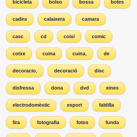
bicicleta
bolso
bossa
botes
cadira
calaixera
camara
casc
cd
coixí
comic
cotxe
cuina
cuina,
de
decoracio,
decoració
disc
disfressa
dona
dvd
eines
electrodomèstic
esport
faldilla
fira
fotografia
fotos
funda