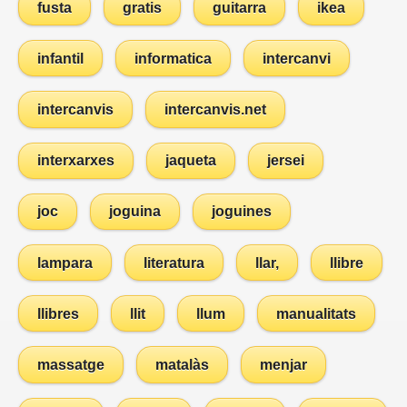
fusta
gratis
guitarra
ikea
infantil
informatica
intercanvi
intercanvis
intercanvis.net
interxarxes
jaqueta
jersei
joc
joguina
joguines
lampara
literatura
llar,
llibre
llibres
llit
llum
manualitats
massatge
matalàs
menjar