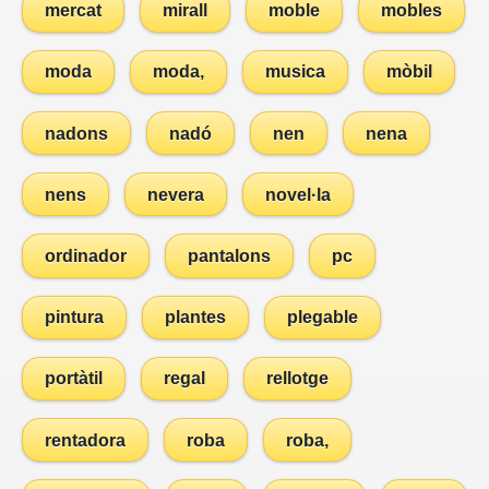
mercat
mirall
moble
mobles
moda
moda,
musica
mòbil
nadons
nadó
nen
nena
nens
nevera
novel·la
ordinador
pantalons
pc
pintura
plantes
plegable
portàtil
regal
rellotge
rentadora
roba
roba,