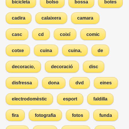
bicicleta
bolso
bossa
botes
cadira
calaixera
camara
casc
cd
coixí
comic
cotxe
cuina
cuina,
de
decoracio,
decoració
disc
disfressa
dona
dvd
eines
electrodomèstic
esport
faldilla
fira
fotografia
fotos
funda