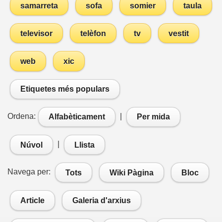
samarreta
sofa
somier
taula
televisor
telèfon
tv
vestit
web
xic
Etiquetes més populars
Ordena:
|
Alfabèticament
Per mida
|
Núvol
Llista
Navega per:
Tots
Wiki Pàgina
Bloc
Article
Galeria d'arxius