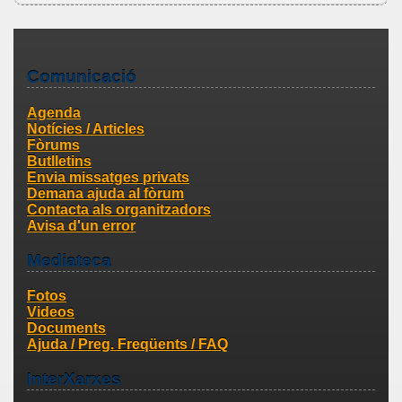
Comunicació
Agenda
Notícies / Articles
Fòrums
Butlletins
Envia missatges privats
Demana ajuda al fòrum
Contacta als organitzadors
Avisa d'un error
Mediateca
Fotos
Videos
Documents
Ajuda / Preg. Freqüents / FAQ
InterXarxes