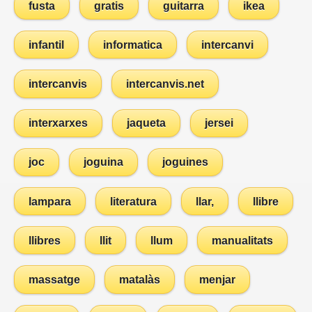
fusta
gratis
guitarra
ikea
infantil
informatica
intercanvi
intercanvis
intercanvis.net
interxarxes
jaqueta
jersei
joc
joguina
joguines
lampara
literatura
llar,
llibre
llibres
llit
llum
manualitats
massatge
matalàs
menjar