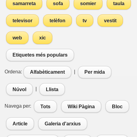
samarreta
sofa
somier
taula
televisor
telèfon
tv
vestit
web
xic
Etiquetes més populars
Ordena:
|
Alfabèticament
Per mida
|
Núvol
Llista
Navega per:
Tots
Wiki Pàgina
Bloc
Article
Galeria d'arxius