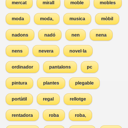
mercat
mirall
moble
mobles
moda
moda,
musica
mòbil
nadons
nadó
nen
nena
nens
nevera
novel·la
ordinador
pantalons
pc
pintura
plantes
plegable
portàtil
regal
rellotge
rentadora
roba
roba,