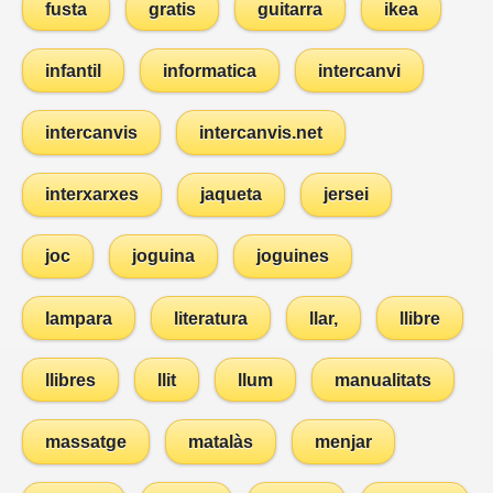
fusta
gratis
guitarra
ikea
infantil
informatica
intercanvi
intercanvis
intercanvis.net
interxarxes
jaqueta
jersei
joc
joguina
joguines
lampara
literatura
llar,
llibre
llibres
llit
llum
manualitats
massatge
matalàs
menjar