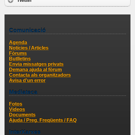
Twitter
Comunicació
Agenda
Notícies / Articles
Fòrums
Butlletins
Envia missatges privats
Demana ajuda al fòrum
Contacta als organitzadors
Avisa d'un error
Mediateca
Fotos
Videos
Documents
Ajuda / Preg. Freqüents / FAQ
InterXarxes