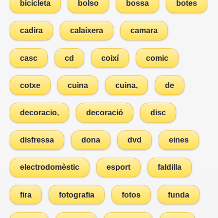
bicicleta
bolso
bossa
botes
cadira
calaixera
camara
casc
cd
coixí
comic
cotxe
cuina
cuina,
de
decoracio,
decoració
disc
disfressa
dona
dvd
eines
electrodomèstic
esport
faldilla
fira
fotografia
fotos
funda