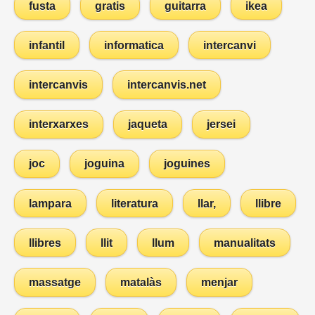
fusta
gratis
guitarra
ikea
infantil
informatica
intercanvi
intercanvis
intercanvis.net
interxarxes
jaqueta
jersei
joc
joguina
joguines
lampara
literatura
llar,
llibre
llibres
llit
llum
manualitats
massatge
matalàs
menjar