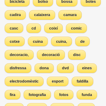
bicicleta
bolso
bossa
botes
cadira
calaixera
camara
casc
cd
coixí
comic
cotxe
cuina
cuina,
de
decoracio,
decoració
disc
disfressa
dona
dvd
eines
electrodomèstic
esport
faldilla
fira
fotografia
fotos
funda