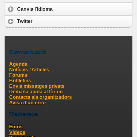
Canvia l'Idioma
Twitter
Comunicació
Agenda
Notícies / Articles
Fòrums
Butlletins
Envia missatges privats
Demana ajuda al fòrum
Contacta als organitzadors
Avisa d'un error
Mediateca
Fotos
Videos