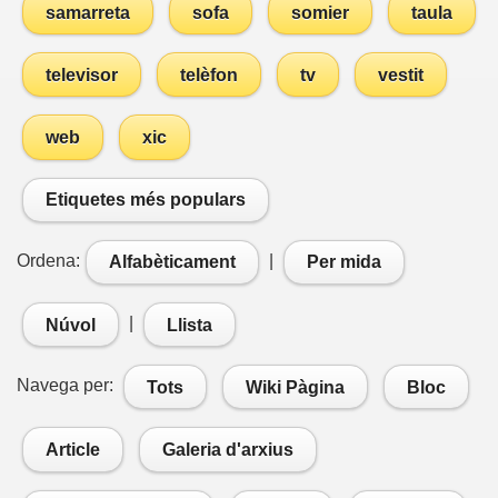
samarreta
sofa
somier
taula
televisor
telèfon
tv
vestit
web
xic
Etiquetes més populars
Ordena:
|
Alfabèticament
Per mida
|
Núvol
Llista
Navega per:
Tots
Wiki Pàgina
Bloc
Article
Galeria d'arxius