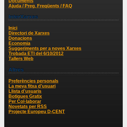
Documents
Ajuda / Preg. Freqüents / FAQ
InterXarxes
Inici
Directori de Xarxes
Donacions
Economia
Suggeriments per a noves Xarxes
Trobada ETI del 6/10/2012
Tallers Web
Altres
Preferències personals
La meva fitxa d'usuari
Llista d'usuaris
Botigues Gratix
Per Col·laborar
Novetats per RSS
Projecte Europeu D-CENT