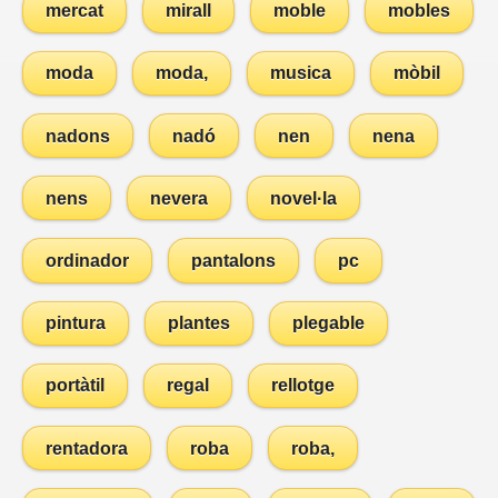
mercat
mirall
moble
mobles
moda
moda,
musica
mòbil
nadons
nadó
nen
nena
nens
nevera
novel·la
ordinador
pantalons
pc
pintura
plantes
plegable
portàtil
regal
rellotge
rentadora
roba
roba,